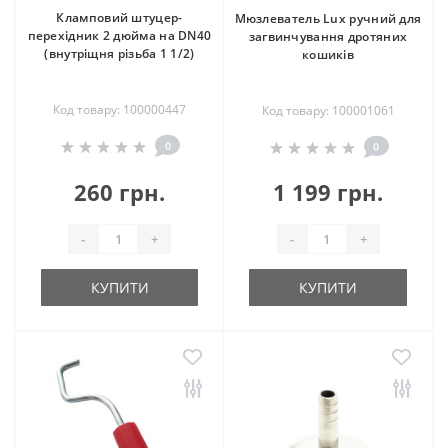
Кламповий штуцер-
Мюзлеватель Lux ручний для
перехідник 2 дюйма на DN40
загвинчування дротяних
(внутріщня різьба 1 1/2)
кошиків
Код товару: 100000447
Код товару: 100001061
0
0
260 грн.
1 199 грн.
-
+
-
+
КУПИТИ
КУПИТИ