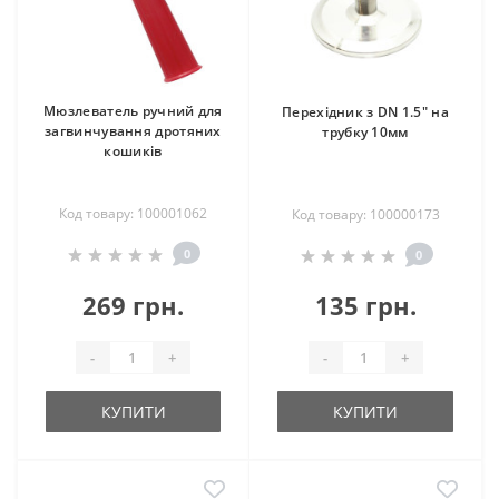
Мюзлеватель ручний для
Перехідник з DN 1.5" на
загвинчування дротяних
трубку 10мм
кошиків
Код товару: 100001062
Код товару: 100000173
0
0
269 грн.
135 грн.
-
+
-
+
КУПИТИ
КУПИТИ