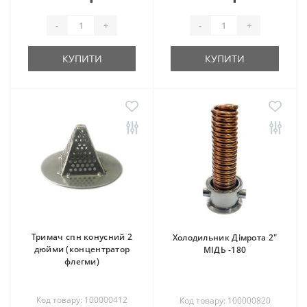
-
+
-
+
КУПИТИ
КУПИТИ
Тримач спн конусний 2
Холодильник Дімрота 2"
дюйми (концентратор
МІДЬ -180
флегми)
Код товару: 100000412
Код товару: 100000820