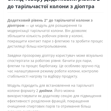
до тарільчастої колони з діоптра
Додатковий рівень 2" до тарільчатої колони з
діоптром
— це модуль для розширення та
модернізації тарільчатої колони. Він дозволяє
збільшити кількість робочих рівнів у колоні,
покращити контакт пари з флегмою та зробити процес
дистиляції більш контрольованим.
Завдяки прозорому діоптру користувач може візуально
спостерігати за роботою рівня: бачити рух пари,
флегми та процес барботажу. Це особливо зручно під
час налаштування режиму роботи колони, контролю
стабільності нагріву та відбору продукту.
Модуль підходить для встановлення на тарільчаті
колони формату 2
дюйми
. Його можна
використовувати як додаткову секцію для підвищення
ефективності розділення фракцій, покращення
очищення спиртових парів та отримання більш