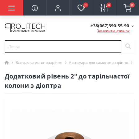
0
0
0
+38(067)390-55-90
Замовити дзвінок
Все для самогоноваріння
Аксесуари для самогоноваріння
До
Додатковий рівень 2" до тарільчастої
колони з діоптра