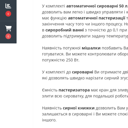
У комплекті
автоматичної сироварні 50 л
дозволить вам легко і швидко управляти і
0
має функцію
автоматичної пастеризації
т
закінчення часу того чи іншого процесу.
в
сироробний ванні
з точністю до 0,1 пр
дозволить підтримувати задану температу
0
Наявність потужної
мішалки
позбавить Вас
готуватися. Ви можете контролювати обор
потужністю 250 Вт.
У комплекті до
сироварні
Ви отримаєте дв
які дозволять швидко нарізати сирний згус
Ємність
пастеризатора
має кран для злив
злити всю сироватку, для подальшої робот
Наявність
сирної книжки
дозволить Вам у
залишається в сироварні і Ви можете спок
іншого.