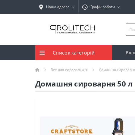
Наша адреса
Графік роботи
Список категорій
Бло
Все для сироваріння
Домашня сироварн
Домашня сироварня 50 л