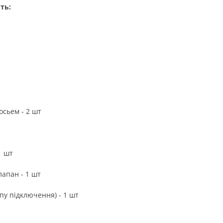
ть:
осьем - 2 шт
1 шт
апан - 1 шт
ипу підключення) - 1 шт