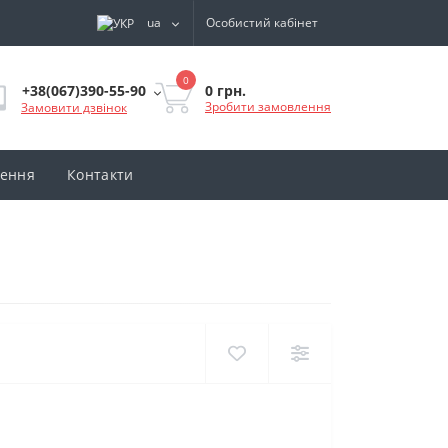
ua
Особистий кабінет
0
0 грн.
+38(067)390-55-90
Зробити замовлення
Замовити дзвінок
нення
Контакти