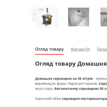
<
Огляд товару
Відгуки (0)
Пита
Огляд товару Домашня 
Домашня сироварня на 50 літрів
- призна
виробництв, ферм і барів ресторанів.
Сиро
якого сиру.
Автоматичну сироварню 50 л
Корисний об'єм
сироварні-пастеризатора 