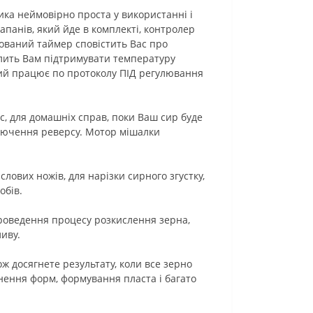
ка неймовірно проста у використанні і
панів, який йде в комплекті, контролер
ований таймер сповістить Вас про
олить Вам підтримувати температуру
кий працює по протоколу ПІД регулювання
с, для домашніх справ, поки Ваш сир буде
лючення реверсу. Мотор мішалки
лових ножів, для нарізки сирного згустку,
обів.
проведення процесу розкислення зерна,
иву.
ж досягнете результату, коли все зерно
нення форм, формування пласта і багато