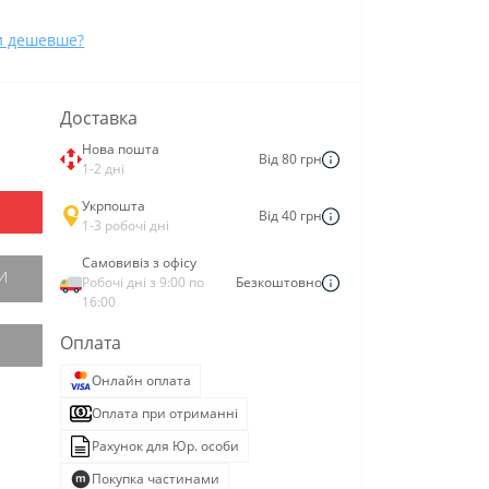
и дешевше?
Доставка
Нова пошта
Від 80 грн
1-2 дні
Укрпошта
Від 40 грн
1-3 робочі дні
Самовивіз з офісу
И
Робочі дні з 9:00 по
Безкоштовно
16:00
Оплата
Онлайн оплата
Оплата при отриманні
Рахунок для Юр. особи
Покупка частинами