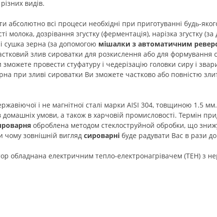
 різних видів.
и абсолютно всі процеси необхідні при приготуванні будь-якого
і молока, дозрівання згустку (ферментація), нарізка згустку (за
 і сушка зерна (за допомогою
мішалки
з автоматичним ревер
частковий злив сироватки для розкислення або для формування
и зможете провести стуфатуру і чедерізацію головки сиру і зва
на при зливі сироватки Ви зможете частково або повністю зли
ржавіючої і не магнітної сталі марки AISI 304, товщиною 1.5 мм
 домашніх умови, а також в харчовій промисловості. Термін при
ироварня
оброблена методом стеклоструйной обробки, що знижу
и чому зовнішній вигляд
сироварні
буде радувати Вас в рази д
тор обладнана електричним тепло-електронагрівачем (ТЕН) з не