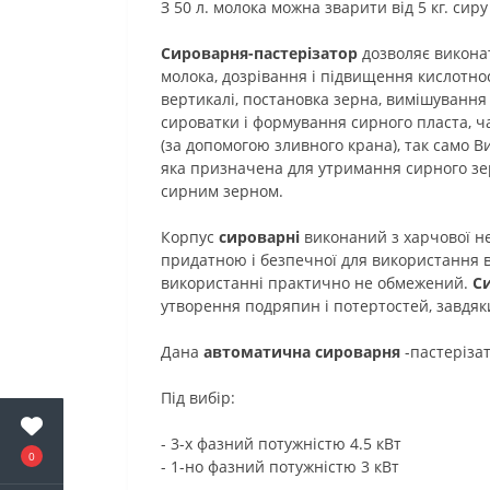
З 50 л. молока можна зварити від 5 кг. сиру
Сироварня-пастерізатор
дозволяє виконат
молока, дозрівання і підвищення кислотност
вертикалі, постановка зерна, вимішування
сироватки і формування сирного пласта, 
(за допомогою зливного крана), так само В
яка призначена для утримання сирного зер
сирним зерном.
Корпус
сироварні
виконаний з харчової не
придатною і безпечної для використання в
використанні практично не обмежений.
С
утворення подряпин і потертостей, завдяк
Дана
автоматична сироварня
-пастеріза
Під вибір:
- 3-х фазний потужністю 4.5 кВт
0
- 1-но фазний потужністю 3 кВт