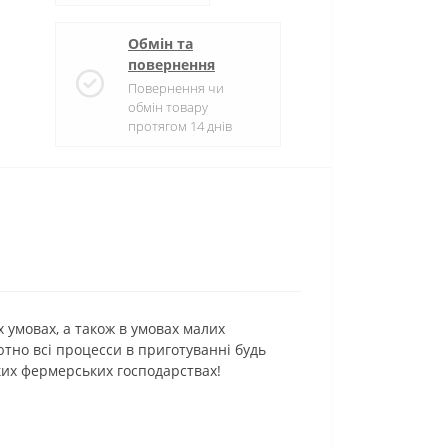
Обмін та
повернення
Повернення чи
обмін товару
протягом 14 днів
х умовах, а також в умовах малих
ютно всі процесси в приготуванні будь
ких фермерських господарствах!