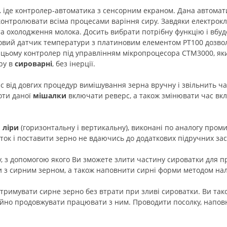
.
іде контролер-автоматика з сенсорним екраном. Дана автомати
 контролювати всіма процесами варіння сиру. Завдяки електрокла
а охолодження молока. Досить вибрати потрібну функцію і вбуд
 Новий датчик температури з платиновим елементом РТ100 дозв
и цьому контролер під управлінням мікропроцесора СТМ3000, я
ру в
сироварні
, без інерції.
 від довгих процедур вимішування зерна вручну і звільнить ча
оти даної
мішалки
включати реверс, а також змінювати час вк
і
ліри
(горизонтальну і вертикальну), виконані по аналогу промис
ток і поставити зерно не вдаючись до додаткових підручних зас
у, з допомогою якого Ви зможете злити частину сироватки для 
и з сирним зерном, а також наповнити сирні форми методом нал
тримувати сирне зерно без втрати при зливі сироватки. Ви тако
ійно продовжувати працювати з ним. Проводити посолку, напов