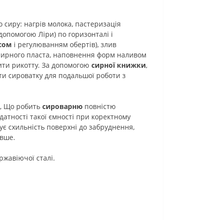
 сиру: нагрів молока, пастеризація
 допомогою Ліри) по горизонталі і
сом
і регулюванням обертів), злив
 сирного пласта, наповнення форм наливом
рити рикотту. За допомогою
сирної книжки
,
ти сироватку для подальшої роботи з
., Що робить
сироварню
повністю
датності такої ємності при коректному
є схильність поверхні до забруднення,
овше.
ржавіючої сталі.