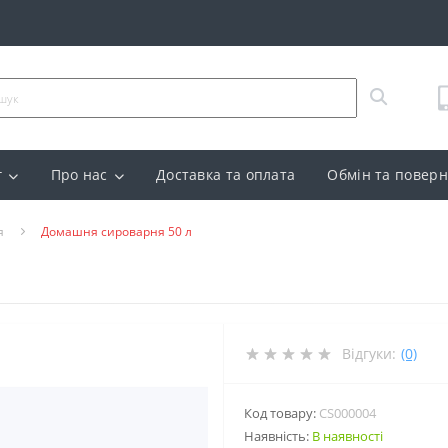
г
Про нас
Доставка та оплата
Обмін та повер
я
Домашня сироварня 50 л
Відгуки:
(0)
Код товару:
CS000004
Наявність:
В наявності