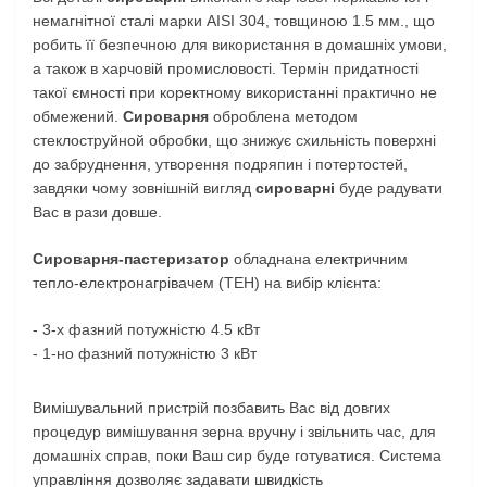
немагнітної сталі марки AISI 304, товщиною 1.5 мм., що
робить її безпечною для використання в домашніх умови,
а також в харчовій промисловості. Термін придатності
такої ємності при коректному використанні практично не
обмежений.
Сироварня
оброблена методом
стеклоструйной обробки, що знижує схильність поверхні
до забруднення, утворення подряпин і потертостей,
завдяки чому зовнішній вигляд
сироварні
буде радувати
Вас в рази довше.
Сироварня-пастеризатор
обладнана електричним
тепло-електронагрівачем (ТЕН) на вибір клієнта:
- 3-х фазний потужністю 4.5 кВт
- 1-но фазний потужністю 3 кВт
Вимішувальний пристрій позбавить Вас від довгих
процедур вимішування зерна вручну і звільнить час, для
домашніх справ, поки Ваш сир буде готуватися. Система
управління дозволяє задавати швидкість