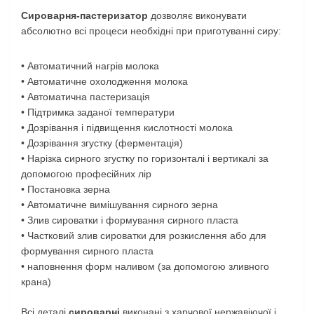
Сироварня-пастеризатор
дозволяє виконувати
абсолютно всі процеси необхідні при приготуванні сиру:
• Автоматичний нагрів молока
• Автоматичне охолодження молока
• Автоматична пастеризація
• Підтримка заданої температури
• Дозрівання і підвищення кислотності молока
• Дозрівання згустку (ферментація)
• Нарізка сирного згустку по горизонталі і вертикалі за
допомогою професійних лір
• Постановка зерна
• Автоматичне вимішування сирного зерна
• Злив сироватки і формування сирного пласта
• Частковий злив сироватки для розкислення або для
формування сирного пласта
• наповнення форм наливом (за допомогою зливного
крана)
Всі деталі
сироварні
виконані з харчової нержавіючої і