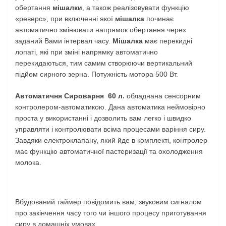
обертання
мішалки
, а також реалізовувати функцію
«реверс», при включенні якої
мішалка
починає
автоматично змінювати напрямок обертання через
заданий Вами інтервал часу.
Мішалка
має перекидні
лопаті, які при зміні напрямку автоматично
перекидаються, тим самим створюючи вертикальний
підйом сирного зерна. Потужність мотора 500 Вт.
Автоматичня Сироварня 60 л.
обладнана сенсорним
контролером-автоматикою. Дана автоматика неймовірно
проста у використанні і дозволить вам легко і швидко
управляти і контролювати всіма процесами варіння сиру.
Завдяки електроклапану, який йде в комплекті, контролер
має функцію автоматичної пастеризації та охолодження
молока.
Вбудований таймер повідомить вам, звуковим сигналом
про закінчення часу того чи іншого процесу приготування
сиру в домашніх умовах.