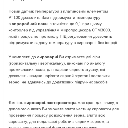
Новий датчик температури з платиновим елементом
РТ100 дозволить Вам підтримувати температуру
в
сироробний ванні
з точністю до 0,1 при цьому
контролер під управлінням мікропроцесора СТМ3000,
який працює по протоколу ПІД регулювання дозволить
підтримувати задану температуру в сироварні, без інерції.
У комплекті до
сироварні
Ви отримаєте дві ліри
(горизонтальну і вертикальну), виконані по аналогу
промислових ножів, для нарізки сирного згустку, які
дозволять швидко нарізати сирний згусток і поставити
зерно, не вдаючись до додаткових підручних засобів.
Ємність
сироварні-пастеризатора
має кран для зливу, з
допомогою якого Ви зможете злити частину сироватки для
проведення процесу розкислення зерна, злити всю
сироватку, для подальшої роботи з сирним зерном, а
також наповнити сирні форми методом наливу.