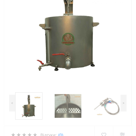
<
>
Відгуки:
(0)