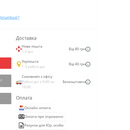
дешевше?
Доставка
Нова пошта
Від 80 грн
1-2 дні
Укрпошта
Від 40 грн
1-3 робочі дні
Самовивіз з офісу
И
Робочі дні з 9:00 по
Безкоштовно
16:00
Оплата
Онлайн оплата
Оплата при отриманні
Рахунок для Юр. особи