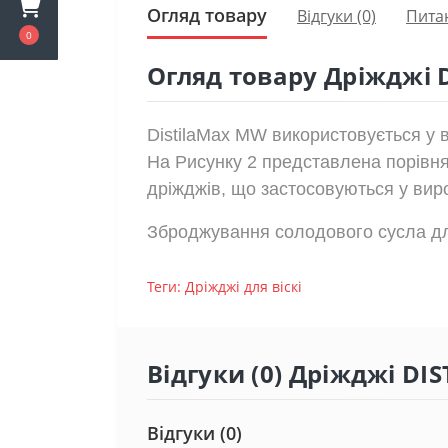
Огляд товару
Відгуки (0)
Пита
0
Огляд товару Дріжджі 
DistilaMax MW використовується у в
На Рисунку 2 представлена порівн
дріжджів, що застосовуються у виро
Зброджування солодового сусла для 
Теги:
Дріжджі для віскі
Відгуки (0) Дріжджі D
Відгуки (0)