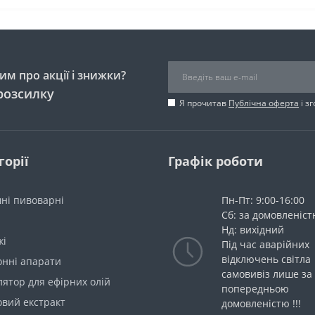
м про акції і знижки?
розсилку
Я прочитав
Публічна оферта
і з
горії
Графік роботи
ні пивоварні
Пн-Пт: 9:00-16:00
Сб: за домовленіс
Нд: вихідний
жі
Під час аварійних
відключень світла
онні апарати
самовивіз лише за
ятор для ефірних олій
попередньою
овий екстракт
домовленістю !!!