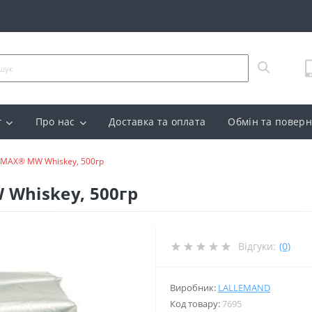
г
Про нас
Доставка та оплата
Обмін та повер
AMAX® MW Whiskey, 500гр
Whiskey, 500гр
Відгуки:
(0)
Виробник:
LALLEMAND
Код товару:
7695