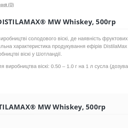
ння
(0)
DISTILAMAX® MW Whiskey, 500гр
иробництві солодового віскі, де наявність фруктови
яльна характеристика продукування ефірів DistilaMa
бництві віскі у Шотландії.
виробництва віскі: 0.50 – 1.0 г на 1 л сусла (дозува
ISTILAMAX® MW Whiskey, 500гр