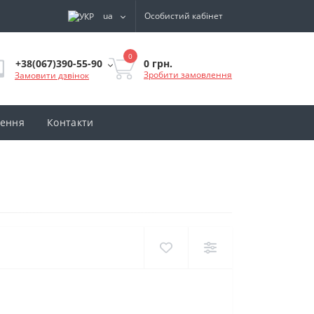
ua
Особистий кабінет
0
0 грн.
+38(067)390-55-90
Зробити замовлення
Замовити дзвінок
нення
Контакти