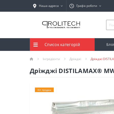
Наша адреса
Графік роботи
Список категорій
Бло
Інгредієнти
Дріжджі
Дріжджі DISTIL
Дріжджі DISTILAMAX® MW 
Хіт продаж