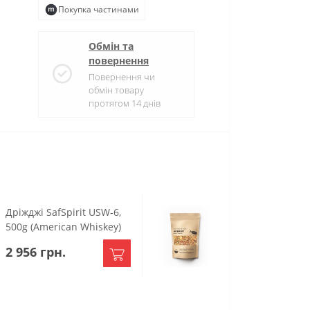
Покупка частинами
Обмін та
повернення
Повернення чи
обмін товару
протягом 14 днів
Дріжджі SafSpirit USW-6,
Набір спецій для
500g (American Whiskey)
настоянки Акваві
2 956 грн.
167 грн.