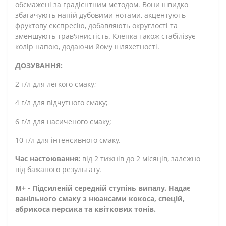
обсмажені за градієнтним методом. Вони швидко
збагачують напій дубовими нотами, акцентують
фруктову експресію, добавляють округлості та
зменшують трав'янистість. Клепка також стабілізує
колір напою, додаючи йому шляхетності.
ДОЗУВАННЯ:
2 г/л для легкого смаку;
4 г/л для відчутного смаку;
6 г/л для насиченого смаку;
10 г/л для інтенсивного смаку.
Час настоювання:
від 2 тижнів до 2 місяців, залежно
від бажаного результату.
М+ - Підсиленій середній ступінь випалу. Надає
ванільного смаку з нюансами кокоса, спецій,
абрикоса персика та квіткових тонів.