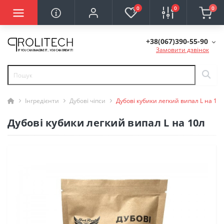
0
0
0
+38(067)390-55-90
Замовити дзвінок
Інгредієнти
Дубові чіпси
Дубові кубики легкий випал L на 10л
Дубові кубики легкий випал L на 10л