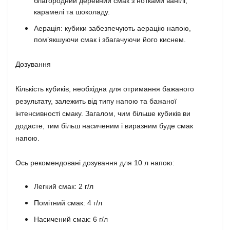
благородний деревний смак з нотками ванілі,
карамелі та шоколаду.
Аерація: кубики забезпечують аерацію напою,
пом’якшуючи смак і збагачуючи його киснем.
Дозування
Кількість кубиків, необхідна для отримання бажаного
результату, залежить від типу напою та бажаної
інтенсивності смаку. Загалом, чим більше кубиків ви
додасте, тим більш насиченим і виразним буде смак
напою.
Ось рекомендовані дозування для 10 л напою:
Легкий смак: 2 г/л
Помітний смак: 4 г/л
Насичений смак: 6 г/л