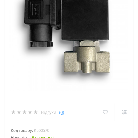
Відгуки:
(0)
Код товару:
KL00570
Наявність:
В наявності