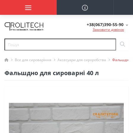
+38(067)390-55-90
Замовити дзвінок
Все для сироваріння
Аксесуари для сироробства
Фальшдно д
Фальшдно для сироварні 40 л