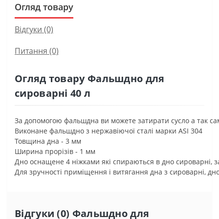
Огляд товару
Відгуки (0)
Питання
(0)
Огляд товару Фальшдно для
сироварні 40 л
За
допомогою
фальшдна
ви
можете
затирати
сусло
а
так
са
Виконане
фальшдно
з
нержавіючої
сталі
марки
ASI
304
Товщина
дна
-
3
мм
Ширина
прорізів
-
1
мм
Дно
оснащене
4
ніжками
які
спираються
в
дно
сироварні
,
з
Для
зручності
приміщення
і
витягання
дна
з
сироварні
,
дн
Відгуки (0) Фальшдно для