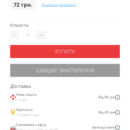
72 грн.
Знайшли дешевше?
Кількість:
-
+
КУПИТИ
ШВИДКЕ ЗАМОВЛЕННЯ
Доставка
Нова пошта
Від 80 грн
1-2 дні
Укрпошта
Від 40 грн
1-3 робочі дні
Самовивіз з офісу
Безкоштовно
Робочі дні з 9:00 по 16:00