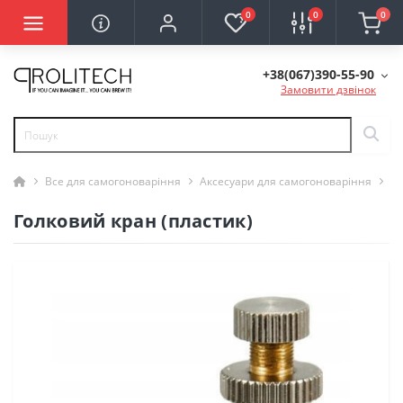
0
0
0
+38(067)390-55-90
Замовити дзвінок
Все для самогоноваріння
Аксесуари для самогоноваріння
Го
Голковий кран (пластик)