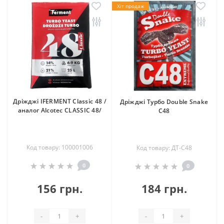
Хіт продаж
Дріжджі IFERMENT Classic 48 /
Дріжджі Турбо Double Snake
аналог Alcotec CLASSIC 48/
C48
Код товару: 100001006
Код товару: ДТ-С48
0
0
156 грн.
184 грн.
-
+
-
+