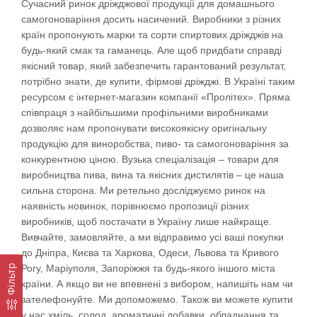
Сучасний ринок дріжджової продукції для домашнього
самогоноваріння досить насичений. Виробники з різних
країн пропонують марки та сорти спиртових дріжджів на
будь-який смак та гаманець. Але щоб придбати справді
якісний товар, який забезпечить гарантований результат,
потрібно знати, де купити, фірмові дріжджі. В Україні таким
ресурсом є інтернет-магазин компанії «Пролітех». Пряма
співпраця з найбільшими профільними виробниками
дозволяє нам пропонувати високоякісну оригінальну
продукцію для виноробства, пиво- та самогоноваріння за
конкурентною ціною. Вузька спеціалізація – товари для
виробництва пива, вина та якісних дистилятів – це наша
сильна сторона. Ми ретельно досліджуємо ринок на
наявність новинок, порівнюємо пропозиції різних
виробників, щоб постачати в Україну лише найкраще.
Вивчайте, замовляйте, а ми відправимо усі ваші покупки
до Дніпра, Києва та Харкова, Одеси, Львова та Кривого
Рогу, Маріуполя, Запоріжжя та будь-якого іншого міста
Фільтр
країни. А якщо ви не впевнені з вибором, напишіть нам чи
зателефонуйте. Ми допоможемо. Також ви можете купити
у нас хміль, солод, ароматичні добавки, обладнання та