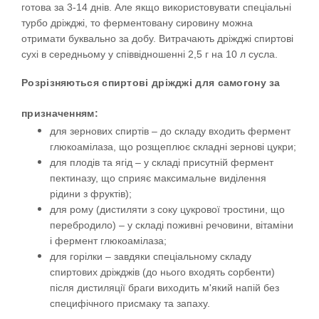
готова за 3-14 днів. Але якщо використовувати спеціальні
турбо дріжджі, то ферментовану сировину можна
отримати буквально за добу. Витрачають дріжджі спиртові
сухі в середньому у співвідношенні 2,5 г на 10 л сусла.
Розрізняються спиртові дріжджі для самогону за
призначенням:
для зернових спиртів – до складу входить фермент
глюкоамілаза, що розщеплює складні зернові цукри;
для плодів та ягід – у складі присутній фермент
пектиназу, що сприяє максимальне виділення
рідини з фруктів);
для рому (дистиляти з соку цукрової тростини, що
перебродило) – у складі поживні речовини, вітаміни
і фермент глюкоамілаза;
для горілки – завдяки спеціальному складу
спиртових дріжджів (до нього входять сорбенти)
після дистиляції браги виходить м'який напій без
специфічного присмаку та запаху.