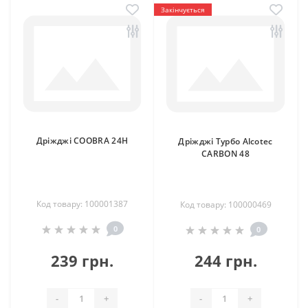
Закінчується
Дріжджі COOBRA 24H
Дріжджі Турбо Alcotec
CARBON 48
Код товару: 100001387
Код товару: 100000469
0
0
239 грн.
244 грн.
-
+
-
+