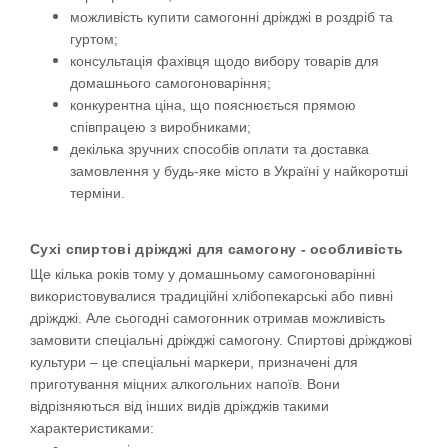
можливість купити самогонні дріжджі в роздріб та
гуртом;
консультація фахівця щодо вибору товарів для
домашнього самогоноваріння;
конкурентна ціна, що пояснюється прямою
співпрацею з виробниками;
декілька зручних способів оплати та доставка
замовлення у будь-яке місто в Україні у найкоротші
терміни.
Сухі спиртові дріжджі для самогону - особливість
Ще кілька років тому у домашньому самогоноварінні
використовувалися традиційні хлібопекарські або пивні
дріжджі. Але сьогодні самогонник отримав можливість
замовити спеціальні дріжджі самогону. Спиртові дріжджові
культури – це спеціальні маркери, призначені для
приготування міцних алкогольних напоїв. Вони
відрізняються від інших видів дріжджів такими
характеристиками: