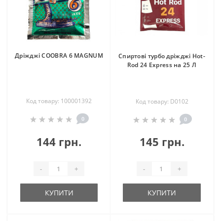
Дріжджі COOBRA 6 MAGNUM
Спиртові турбо дріжджі Hot-
Rod 24 Express на 25 Л
Код товару: 100001392
Код товару: D0102
0
0
144 грн.
145 грн.
-
+
-
+
КУПИТИ
КУПИТИ