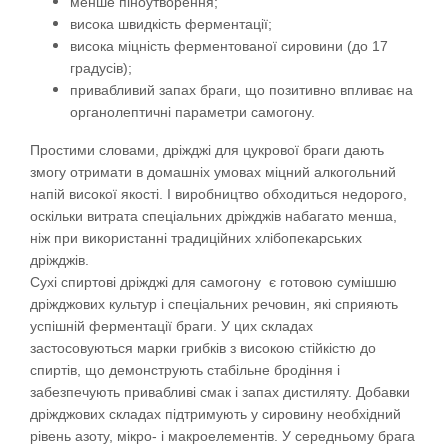
менше піноутворення;
висока швидкість ферментації;
висока міцність ферментованої сировини (до 17
градусів);
привабливий запах браги, що позитивно впливає на
органолептичні параметри самогону.
Простими словами, дріжджі для цукрової браги дають
змогу отримати в домашніх умовах міцний алкогольний
напій високої якості. І виробництво обходиться недорого,
оскільки витрата спеціальних дріжджів набагато менша,
ніж при використанні традиційних хлібопекарських
дріжджів.
Сухі спиртові дріжджі для самогону
є готовою сумішшю
дріжджових культур і спеціальних речовин, які сприяють
успішній ферментації браги. У цих складах
застосовуються марки грибків з високою стійкістю до
спиртів, що демонструють стабільне бродіння і
забезпечують привабливі смак і запах дистиляту. Добавки
дріжджових складах підтримують у сировину необхідний
рівень азоту, мікро- і макроелементів. У середньому брага