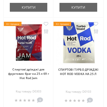
КУПИТИ
КУПИТИ
Хіт продаж
Хіт продаж
Спиртові дріжджі для
СПИРТОВІ ТУРБО ДРІЖДЖІ
фруктових браг на 25 л 69 г
HOT ROD VODKA НА 25 Л
Hot Rod Jam
Код товару: D0303
Код товару: D0103
0
0