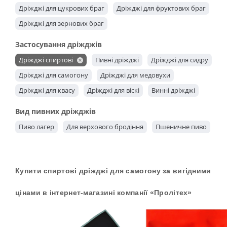
Дріжджі для цукрових браг
Дріжджі для фруктових браг
Дріжджі для зернових браг
Застосування дріжджів
Дріжджі спиртові
Пивні дріжджі
Дріжджі для сидру
Дріжджі для самогону
Дріжджі для медовухи
Дріжджі для квасу
Дріжджі для віскі
Винні дріжджі
Вид пивних дріжджів
Пиво лагер
Для верхового бродіння
Пшеничне пиво
Купити спиртові дріжджі для самогону за вигідними
цінами в інтернет-магазині компанії «Пролітех»