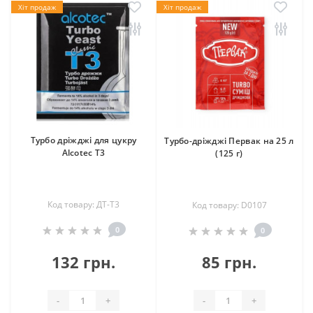
Хіт продаж
Хіт продаж
Турбо дріжджі для цукру
Турбо-дріжджі Первак на 25 л
Alcotec T3
(125 г)
Код товару: ДТ-Т3
Код товару: D0107
0
0
132 грн.
85 грн.
-
+
-
+