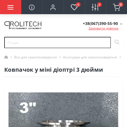
0
0
0
+38(067)390-55-90
Замовити дзвінок
Все для самогоноваріння
Аксесуари для самогоноваріння
Ко
Ковпачок у міні діоптрі 3 дюйми