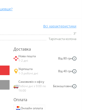
ешевше?
Всі характеристики
3"
Тарілчаста колона
Доставка
Нова пошта
Від 80 грн
1-2 дні
Укрпошта
Від 40 грн
1-3 робочі дні
Самовивіз з офісу
Робочі дні з 9:00 по
Безкоштовно
16:00
Оплата
Онлайн оплата