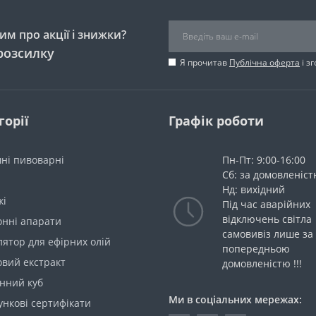
м про акції і знижки?
розсилку
Я прочитав
Публічна оферта
і з
горії
Графік роботи
ні пивоварні
Пн-Пт: 9:00-16:00
Сб: за домовленіс
Нд: вихідний
жі
Під час аварійних
відключень світла
онні апарати
самовивіз лише за
ятор для ефірних олій
попередньою
овий екстракт
домовленістю !!!
нний куб
Ми в соціальних мережах:
нкові сертифікати