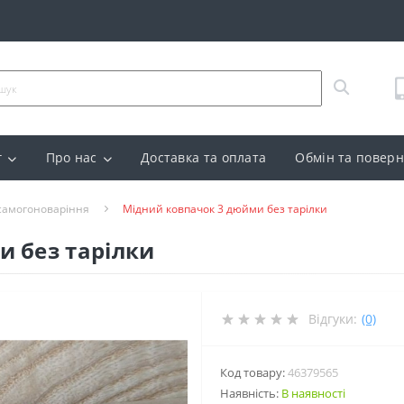
г
Про нас
Доставка та оплата
Обмін та повер
 самогоноваріння
Мідний ковпачок 3 дюйми без тарілки
 без тарілки
Відгуки:
(0)
Код товару:
46379565
Наявність:
В наявності