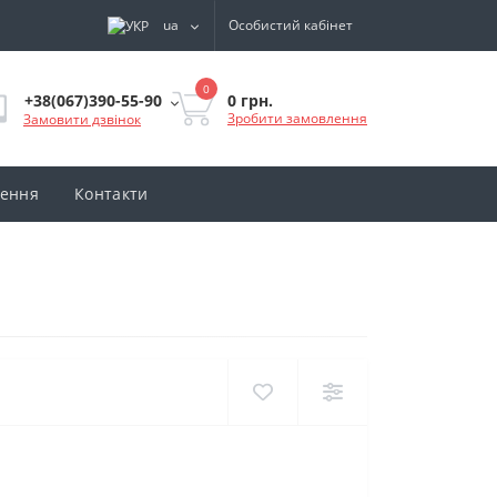
ua
Особистий кабінет
0
0 грн.
+38(067)390-55-90
Зробити замовлення
Замовити дзвінок
нення
Контакти