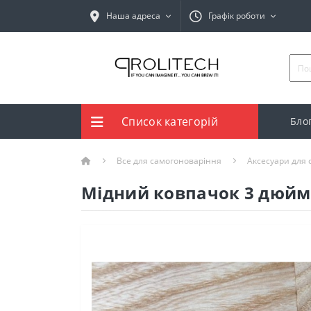
Наша адреса
Графік роботи
Список категорій
Бло
Все для самогоноваріння
Аксесуари для
Мідний ковпачок 3 дюйми