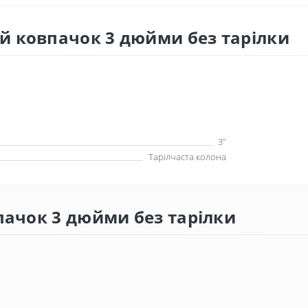
й ковпачок 3 дюйми без тарілки
3"
Тарілчаста колона
впачок 3 дюйми без тарілки