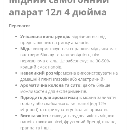
апарат 12л 4 дюйма
Переваги:
Унікальна конструкція:
відрізняється від
представлених на ринку аналогів.
Мідь:
використовується справжня мідь, яка має
вчетверо більшу теплопровідність, ніж
нержавіюча сталь. Це забезпечує на 30-50%
кращий смак напоїв.
Невеликий розмір:
можна використовувати на
домашній плиті (газовій або електричній).
Ароматична колона та сито:
дають більше
можливостей для експериментів.
Підходить для ароматизації:
можна заливати
горілку або слабоалкогольні напої (від 12%
міцності) та отримувати унікальні аромати.
Висока якість:
виходить чудова якість міцних
напоїв, таких як віскі, фруктовий бренді, шнапс,
граппа та інші.