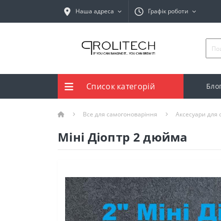
Наша адреса
Графік роботи
Список категорій
Бло
Все для самогоноваріння
Аксесуари для
Міні Діоптр 2 дюйма