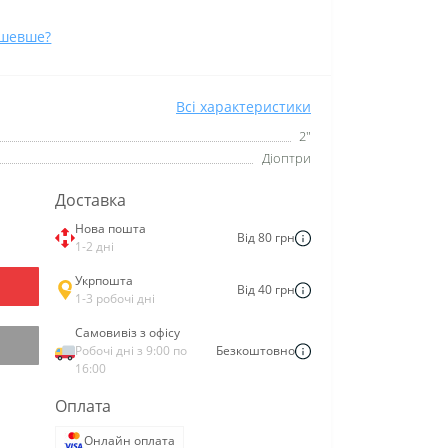
ешевше?
Всі характеристики
2"
Діоптри
Доставка
Нова пошта
Від 80 грн
1-2 дні
Укрпошта
Від 40 грн
1-3 робочі дні
Самовивіз з офісу
Робочі дні з 9:00 по
Безкоштовно
16:00
Оплата
Онлайн оплата