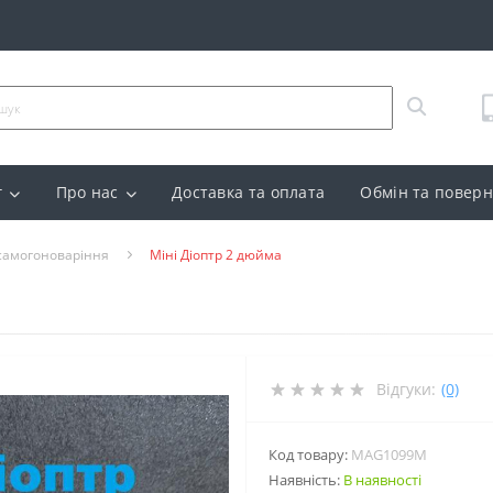
г
Про нас
Доставка та оплата
Обмін та повер
 самогоноваріння
Міні Діоптр 2 дюйма
Відгуки:
(0)
Код товару:
MAG1099М
Наявність:
В наявності