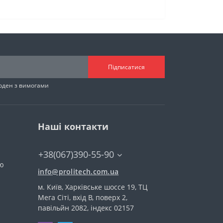
Підписатися
годен з вимогами
Наші контакти
+38(067)390-55-90
тю
info@prolitech.com.ua
м. Київ, Харківське шоссе 19, ТЦ
Мега Сіті, вхід В, поверх 2,
павільйн 2082, індекс 02157