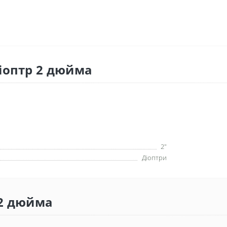
іоптр 2 дюйма
2"
Діоптр
и
 2 дюйма