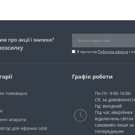
м про акції і знижки?
розсилку
Я прочитав
Публічна оферта
і з
горії
Графік роботи
ні пивоварні
Пн-Пт: 9:00-16:00
Сб: за домовленіс
Нд: вихідний
жі
Під час аварійних
відключень світла
онні апарати
самовивіз лише за
ятор для ефірних олій
попередньою