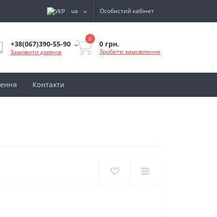
ua
Особистий кабінет
0
0 грн.
+38(067)390-55-90
Зробити замовлення
Замовити дзвінок
нення
Контакти