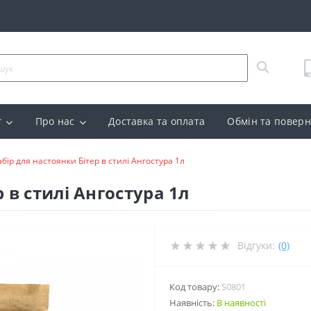
г
Про нас
Доставка та оплата
Обмін та повер
бір для настоянки Бітер в стилі Ангостура 1л
 в стилі Ангостура 1л
Відгуки:
(0)
Код товару:
S0801
Наявність:
В наявності