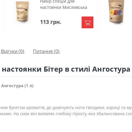
Набір спецій для
настоянки Мисливська
113 грн.
Відгуки (0)
Питання
(0)
 настоянки Бітер в стилі Ангостура
 Ангостура (1 л)
дним букетом ароматів, де домінують ноти гвоздики, кориці та м
ками. На смак він виявляє глибоку гіркоту, яка збалансована с