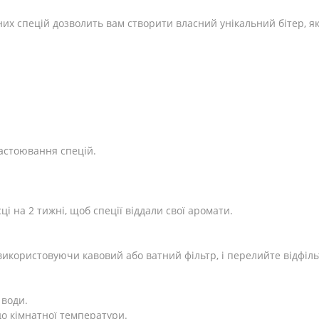
них спецій дозволить вам створити власний унікальний бітер, я
настоювання спецій.
і на 2 тижні, щоб спеції віддали свої аромати.
икористовуючи кавовий або ватний фільтр, і перелийте відфільт
 води.
до кімнатної температури.