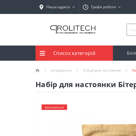
Наша адреса
Графік роботи
Список категорій
Бло
Інгредієнти
Спеції для настоянок
На
Набір для настоянки Бітер
Закінчується