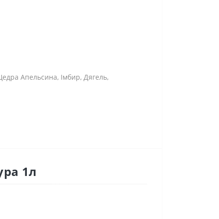
едра Апельсина, Імбир, Дягель,
ура 1л