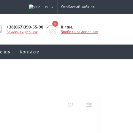
ua
Особистий кабінет
0
0 грн.
+38(067)390-55-90
Зробити замовлення
Замовити дзвінок
нення
Контакти