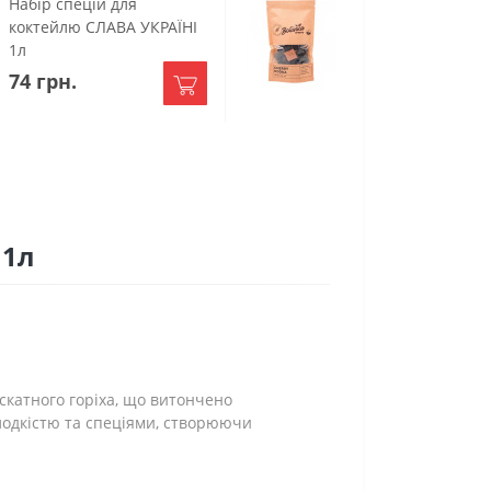
Набір спецій для
Набір спецій для
коктейлю СЛАВА УКРАЇНІ
настоянки Львів
1л
Вишнева 1л
74 грн.
118 грн.
 1л
ускатного горіха, що витончено
олодкістю та спеціями, створюючи