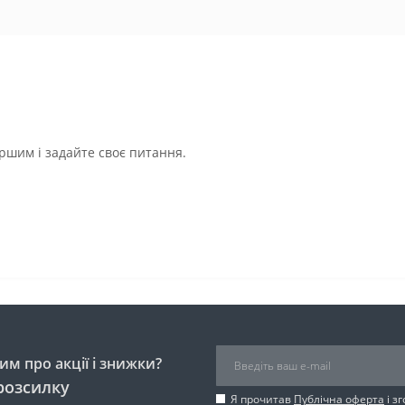
ршим і задайте своє питання.
м про акції і знижки?
розсилку
Я прочитав
Публічна оферта
і з