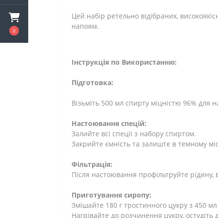
Цей набір ретельно відібраних, високоякіс
напоям.
0
Інструкція по Використанню:
Підготовка:
Візьміть 500 мл спирту міцністю 96% для 
Настоювання спецій:
Залийте всі спеції з набору спиртом.
Закрийте ємність та залиште в темному місц
Фільтрація:
Після настоювання профільтруйте рідину, в
Приготування сиропу:
Змішайте 180 г тростинного цукру з 450 мл
Нагрівайте до розчинення цукру, остудіть 