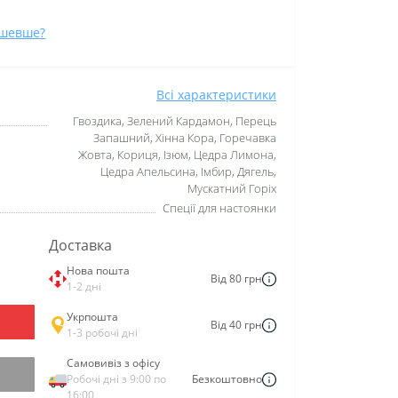
ешевше?
Всі характеристики
Гвоздика, Зелений Кардамон, Перець
Запашний, Хінна Кора, Горечавка
Жовта, Кориця, Ізюм, Цедра Лимона,
Цедра Апельсина, Імбир, Дягель,
Мускатний Горіх
Спеції для настоянки
Доставка
Нова пошта
Від 80 грн
1-2 дні
Укрпошта
Від 40 грн
1-3 робочі дні
Самовивіз з офісу
Робочі дні з 9:00 по
Безкоштовно
16:00