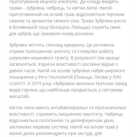
приготування міцного алкоголю. До складу входять
трави – зубрівка, чебрець, та квітки липи. Напій,
приготовлений на основі трав, відрізняється терпким
смаком та ароматом свіжого сіна. Трава Зубрівка росте
в Біловезькій пущі (Білорусь, Польща), служить їжею
для зубрів, що зумовило назву рослини.
Зубрівка містить глікозид кумарину. Ця речовина
сприяє поліпшенню апетиту та стимулює роботу
шлунково-кишкового тракту. В результаті їжа краще
засвоюється. Корисні властивості рослини відомі з
давніх часів. Напій на основі зубрівки набув широкого
поширення у Речі Посполитій (Польща, Литва) у XVIII
столітті. У 2019 році «Зубрівка» визнана третьою серед
видів горілки, що найбільше продаються, у світовому
масштабі.
Квітки липи мають антибактеріальні та протизапальні
властивості, сприяють зміцненню імунітету. Чабрець
відрізняється потогінною та дезінфікуючою дією,
заспокоює нервову систему. Напій на основі трав у
малих дозах рекомендують при застуді, для