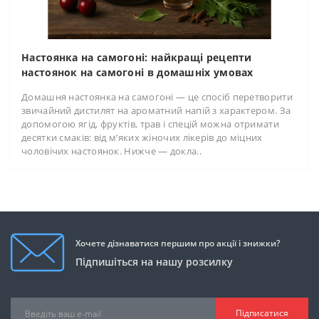
Настоянка на самогоні: найкращі рецепти
настоянок на самогоні в домашніх умовах
Домашня настоянка на самогоні — це спосіб перетворити
звичайний дистилят на ароматний напій з характером. За
допомогою ягід, фруктів, трав і спецій можна отримати
десятки смаків: від м’яких жіночих лікерів до міцних
чоловічих настоянок. Нижче — докла..
Хочете дізнаватися першим про акції і знижки?
Підпишіться на нашу розсилку
Підписатися