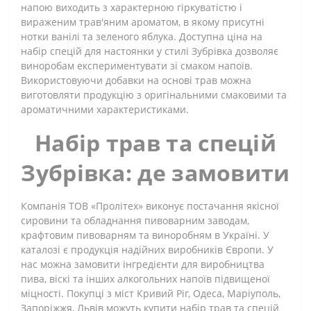
напою виходить з характерною гіркуватістю і
вираженим трав'яним ароматом, в якому присутні
нотки ванілі та зеленого яблука. Доступна ціна на
набір спецій для настоянки у стилі Зубрівка дозволяє
виноробам експериментувати зі смаком напоїв.
Використовуючи добавки на основі трав можна
виготовляти продукцію з оригінальними смаковими та
ароматичними характеристиками.
Набір трав та спецій
Зубрівка: де замовити
Компанія ТОВ «Пролітех» виконує постачання якісної
сировини та обладнання пивоварним заводам,
крафтовим пивоварням та виноробням в Україні. У
каталозі є продукція надійних виробників Європи. У
нас можна замовити інгредієнти для виробництва
пива, віскі та інших алкогольних напоїв підвищеної
міцності. Покупці з міст Кривий Ріг, Одеса, Маріуполь,
Запоріжжя, Львів можуть купити набір трав та спецій