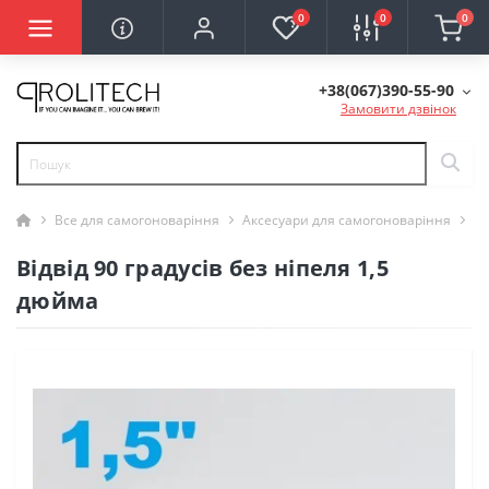
0
0
0
+38(067)390-55-90
Замовити дзвінок
Все для самогоноваріння
Аксесуари для самогоноваріння
Ві
Відвід 90 градусів без ніпеля 1,5
дюйма