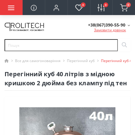
0
0
0
+38(067)390-55-90
Замовити дзвінок
Все для самогоноваріння
Перегінний куб
Перегінний куб 40 
Перегінний куб 40 літрів з мідною
кришкою 2 дюйма без клампу під тен