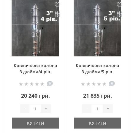
Ковпачкова колона
Ковпачкова колона
3 дюйма/4 рів.
3 дюйма/5 рів.
Cristal Spirit (без
Cristal Spirit (без
0
0
куба)
куба)
20 240 грн.
21 835 грн.
-
+
-
+
КУПИТИ
КУПИТИ