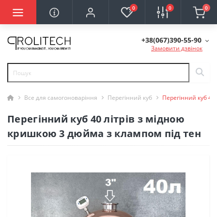
0
0
0
+38(067)390-55-90
Замовити дзвінок
Все для самогоноваріння
Перегінний куб
Перегінний куб 40
Перегінний куб 40 літрів з мідною
кришкою 3 дюйма з клампом під тен