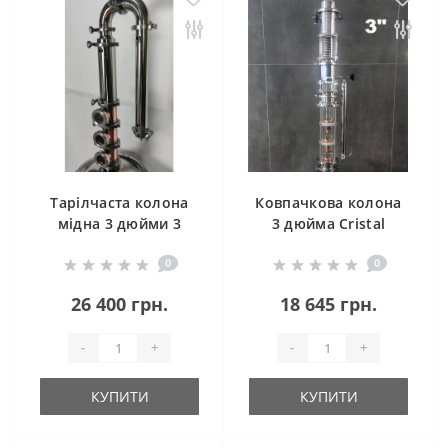
Тарілчаста колона
Ковпачкова колона
мідна 3 дюйми 3
3 дюйма Cristal
рівні
Spirit (без куба)
0
0
26 400 грн.
18 645 грн.
-
+
-
+
КУПИТИ
КУПИТИ