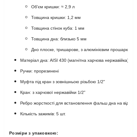
Об'єм кришки: ≈ 2,9 л
Товщина кришки: 1,2 мм
Товщина стінок куба: 1 мм
Товщина дна:
близько 5 мм
Дно плоске, тришарове, з алюмінієвим прошарком д
Матеріал дна: AISI 430
(магнітна харчова нержавійка)
Ручки: прорезинені
Муфта під кран з зовнішньою різьбою 1/2"
Кран: з харчової нержавійки 1/2"
Ребро жорсткості для встановлення фальш дна на відстан
Кількість зажимів: 5 шт.
Розміри з упаковкою: