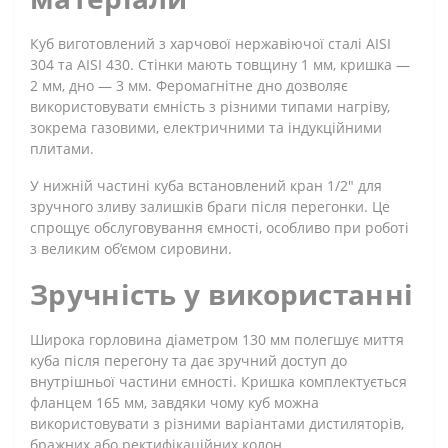
Куб виготовлений з харчової нержавіючої сталі AISI
304 та AISI 430. Стінки мають товщину 1 мм, кришка —
2 мм, дно — 3 мм. Феромагнітне дно дозволяє
використовувати ємність з різними типами нагріву,
зокрема газовими, електричними та індукційними
плитами.
У нижній частині куба встановлений кран 1/2" для
зручного зливу залишків браги після перегонки. Це
спрощує обслуговування ємності, особливо при роботі
з великим об’ємом сировини.
Зручність у використанні
Широка горловина діаметром 130 мм полегшує миття
куба після перегону та дає зручний доступ до
внутрішньої частини ємності. Кришка комплектується
фланцем 165 мм, завдяки чому куб можна
використовувати з різними варіантами дистиляторів,
бражних або ректифікаційних колон.