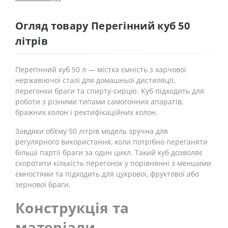
Огляд товару Перегінний куб 50
літрів
Перегінний куб 50 л — містка ємність з харчової
нержавіючої сталі для домашньої дистиляції,
перегонки браги та спирту-сирцю. Куб підходить для
роботи з різними типами самогонних апаратів,
бражних колон і ректифікаційних колон.
Завдяки об’єму 50 літрів модель зручна для
регулярного використання, коли потрібно переганяти
більші партії браги за один цикл. Такий куб дозволяє
скоротити кількість перегонок у порівнянні з меншими
ємностями та підходить для цукрової, фруктової або
зернової браги.
Конструкція та
матеріали