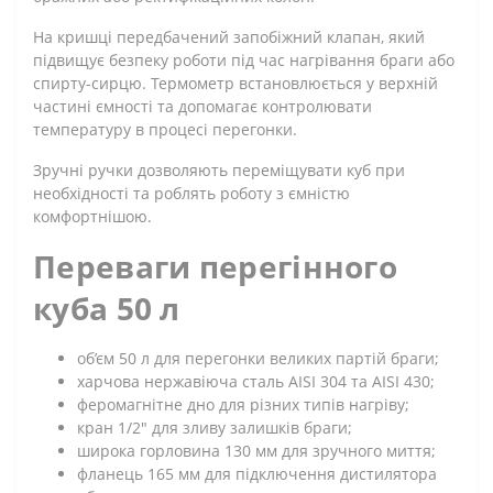
На кришці передбачений запобіжний клапан, який
підвищує безпеку роботи під час нагрівання браги або
спирту-сирцю. Термометр встановлюється у верхній
частині ємності та допомагає контролювати
температуру в процесі перегонки.
Зручні ручки дозволяють переміщувати куб при
необхідності та роблять роботу з ємністю
комфортнішою.
Переваги перегінного
куба 50 л
об’єм 50 л для перегонки великих партій браги;
харчова нержавіюча сталь AISI 304 та AISI 430;
феромагнітне дно для різних типів нагріву;
кран 1/2" для зливу залишків браги;
широка горловина 130 мм для зручного миття;
фланець 165 мм для підключення дистилятора