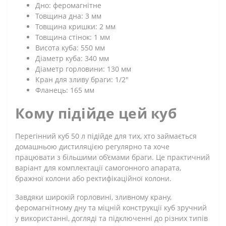
Дно: феромагнітне
Товщина дна: 3 мм
Товщина кришки: 2 мм
Товщина стінок: 1 мм
Висота куба: 550 мм
Діаметр куба: 340 мм
Діаметр горловини: 130 мм
Кран для зливу браги: 1/2"
Фланець: 165 мм
Кому підійде цей куб
Перегінний куб 50 л підійде для тих, хто займається
домашньою дистиляцією регулярно та хоче
працювати з більшими об’ємами браги. Це практичний
варіант для комплектації самогонного апарата,
бражної колони або ректифікаційної колони.
Завдяки широкій горловині, зливному крану,
феромагнітному дну та міцній конструкції куб зручний
у використанні, догляді та підключенні до різних типів