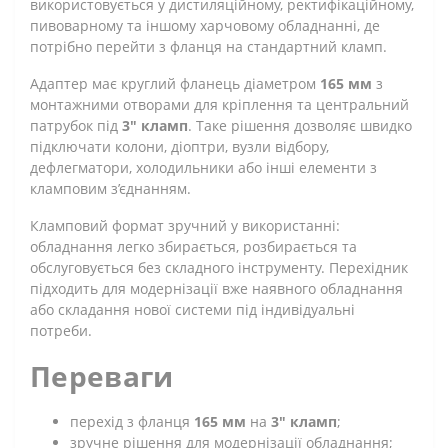
використовується у дистиляційному, ректифікаційному,
пивоварному та іншому харчовому обладнанні, де
потрібно перейти з фланця на стандартний кламп.
Адаптер має круглий фланець діаметром
165 мм
з
монтажними отворами для кріплення та центральний
патрубок під
3" кламп
. Таке рішення дозволяє швидко
підключати колони, діоптри, вузли відбору,
дефлегматори, холодильники або інші елементи з
кламповим з’єднанням.
Кламповий формат зручний у використанні:
обладнання легко збирається, розбирається та
обслуговується без складного інструменту. Перехідник
підходить для модернізації вже наявного обладнання
або складання нової системи під індивідуальні
потреби.
Переваги
перехід з фланця
165 мм
на
3" кламп
;
зручне рішення для модернізації обладнання;