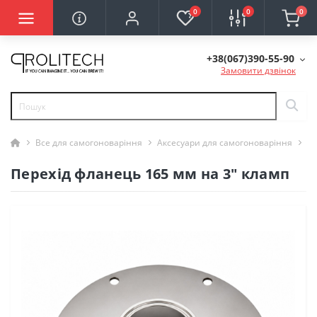
0
0
0
+38(067)390-55-90
Замовити дзвінок
Все для самогоноваріння
Аксесуари для самогоноваріння
Пе
Перехід фланець 165 мм на 3" кламп