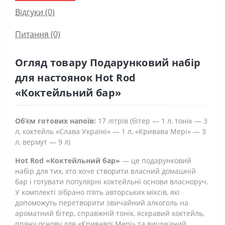
Відгуки (0)
Питання
(0)
Огляд товару Подарунковий набір
для настоянок Hot Rod
«Коктейльний бар»
Об’єм готових напоїв:
17 літрів (бітер — 1 л, тонік — 3
л, коктейль «Слава Україні» — 1 л, «Кривава Мері» — 3
л, вермут — 9 л)
Hot Rod «Коктейльний бар»
— це подарунковий
набір для тих, хто хоче створити власний домашній
бар і готувати популярні коктейльні основи власноруч.
У комплекті зібрано п’ять авторських міксів, які
допоможуть перетворити звичайний алкоголь на
ароматний бітер, справжній тонік, яскравий коктейль,
пряну основу для «Кривавої Мері» та вишуканий