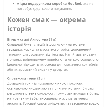
міцна подарункова коробка Hot Rod
, яка не
потребує додаткового пакування.
Кожен смак — окрема
історія
Бітер у стилі Ангостура (1 л)
Складний букет спецій із домінуючими нотами
гвоздики, кориці та мускатного горіха, доповнений
теплими цитрусовими відтінками. Напій має виразну
гірчинку, врівноважену пряністю та легкою солодкістю.
Ідеально підходить як основа для класичних коктейлів
або як ароматний акцент у десертах.
Справжній тонік (3 л)
Домашній тонік із яскравою хінною гіркотою,
освіжаючою кислинкою та пряними нотами. Ви самі
регулюєте рівень солодкості, тому смак виходить більш
натуральним і збалансованим, ніж у магазинних
аналогів. Готовий сироп змішується з газованою водою