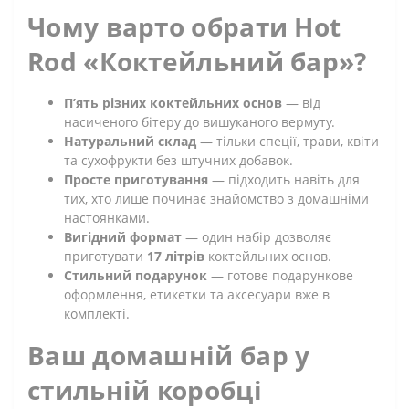
Чому варто обрати Hot
Rod «Коктейльний бар»?
П’ять різних коктейльних основ
— від
насиченого бітеру до вишуканого вермуту.
Натуральний склад
— тільки спеції, трави, квіти
та сухофрукти без штучних добавок.
Просте приготування
— підходить навіть для
тих, хто лише починає знайомство з домашніми
настоянками.
Вигідний формат
— один набір дозволяє
приготувати
17 літрів
коктейльних основ.
Стильний подарунок
— готове подарункове
оформлення, етикетки та аксесуари вже в
комплекті.
Ваш домашній бар у
стильній коробці