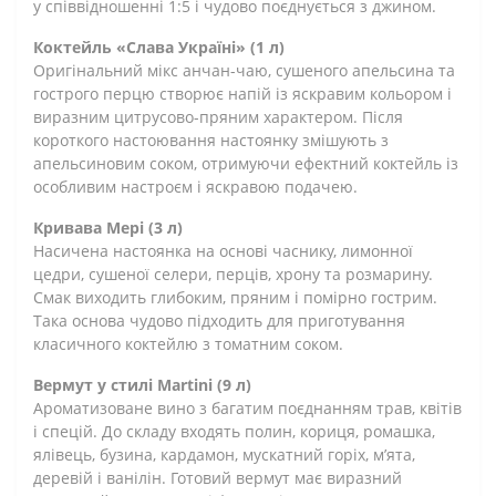
у співвідношенні 1:5 і чудово поєднується з джином.
Коктейль «Слава Україні» (1 л)
Оригінальний мікс анчан-чаю, сушеного апельсина та
гострого перцю створює напій із яскравим кольором і
виразним цитрусово-пряним характером. Після
короткого настоювання настоянку змішують з
апельсиновим соком, отримуючи ефектний коктейль із
особливим настроєм і яскравою подачею.
Кривава Мері (3 л)
Насичена настоянка на основі часнику, лимонної
цедри, сушеної селери, перців, хрону та розмарину.
Смак виходить глибоким, пряним і помірно гострим.
Така основа чудово підходить для приготування
класичного коктейлю з томатним соком.
Вермут у стилі Martini (9 л)
Ароматизоване вино з багатим поєднанням трав, квітів
і спецій. До складу входять полин, кориця, ромашка,
ялівець, бузина, кардамон, мускатний горіх, м’ята,
деревій і ванілін. Готовий вермут має виразний