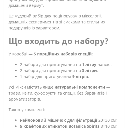
домашній вермут.
Це чудовий вибір для поціновувачів міксології,
домашніх експериментів зі смаками та стильних
подарунків із характером.
Що входить до набору?
У коробці —
5 порційних наборів спецій
:
2 набори для приготування по
1 літру
напою;
2 набори для приготування по
3 літри
;
1 набір для приготування
9 літрів
.
Усі мікси містять лише
натуральні компоненти
—
трави, квіти, сухофрукти та спеції, без барвників і
ароматизаторів.
Також у комплекті:
нейлоновий мішечок для фільтрації
20×30 см;
5 крафтових етикеток Botanica Spirits
8×10 см;