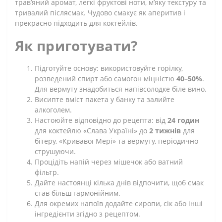
трав’яний аромат, легкі фруктові ноти, м’яку текстуру та
тривалий післясмак. Чудово смакує як аперитив і
прекрасно підходить для коктейлів.
Як приготувати?
Підготуйте основу: використовуйте горілку,
розведений спирт або самогон міцністю
40–50%
.
Для вермуту знадобиться напівсолодке біле вино.
Висипте вміст пакета у банку та залийте
алкоголем.
Настоюйте відповідно до рецепта: від
24 годин
для коктейлю «Слава Україні» до
2 тижнів
для
бітеру, «Кривавої Мері» та вермуту, періодично
струшуючи.
Процідіть напій через мішечок або ватний
фільтр.
Дайте настоянці кілька днів відпочити, щоб смак
став більш гармонійним.
Для окремих напоїв додайте сиропи, сік або інші
інгредієнти згідно з рецептом.