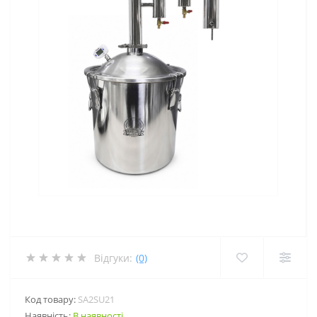
Відгуки:
(0)
Код товару:
SA2SU21
Наявність:
В наявності