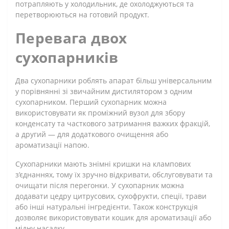
потрапляють у холодильник, де охолоджуються та
перетворюються на готовий продукт.
Перевага двох
сухопарників
Два сухопарники роблять апарат більш універсальним
у порівнянні зі звичайним дистилятором з одним
сухопарником. Перший сухопарник можна
використовувати як проміжний вузол для збору
конденсату та часткового затримання важких фракцій,
а другий — для додаткового очищення або
ароматизації напою.
Сухопарники мають знімні кришки на клампових
з’єднаннях, тому їх зручно відкривати, обслуговувати та
очищати після перегонки. У сухопарник можна
додавати цедру цитрусових, сухофрукти, спеції, трави
або інші натуральні інгредієнти. Також конструкція
дозволяє використовувати кошик для ароматизації або
мідну насадку.