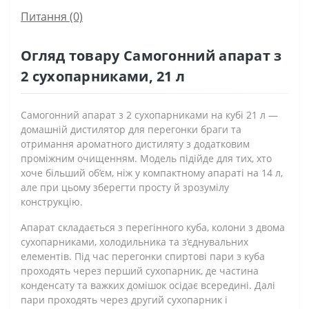
Питання
(0)
Огляд товару Самогонний апарат з
2 сухопарниками, 21 л
Самогонний апарат з 2 сухопарниками на кубі 21 л —
домашній дистилятор для перегонки браги та
отримання ароматного дистиляту з додатковим
проміжним очищенням. Модель підійде для тих, хто
хоче більший об’єм, ніж у компактному апараті на 14 л,
але при цьому зберегти просту й зрозумілу
конструкцію.
Апарат складається з перегінного куба, колони з двома
сухопарниками, холодильника та з’єднувальних
елементів. Під час перегонки спиртові пари з куба
проходять через перший сухопарник, де частина
конденсату та важких домішок осідає всередині. Далі
пари проходять через другий сухопарник і