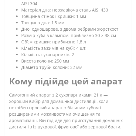
AISI 304
Матеріал дна: нержавіюча сталь AISI 430
Товщина стінок і кришки: 1 мм
Товщина дна: 1,5 мм
Дно: одношарове, з двома ребрами жорсткості
Розмір куба з клампом: приблизно 30 × 38 см
Об’єм кришки: приблизно 1,8 л
Кількість зажимів на кубі: 4 шт.
Кількість сухопарників: 2
Висота колони: 250 мм
Діаметр труби колони: 32 мм
Кому підійде цей апарат
Самогонний апарат з 2 сухопарниками, 21 л —
хороший вибір для домашньої дистиляції, коли
потрібен простий апарат з більшим кубом і
розширеними можливостями очищення та
ароматизації. Він підійде для приготування домашніх
дистилятів із цукрової, фруктової або зернової браги.