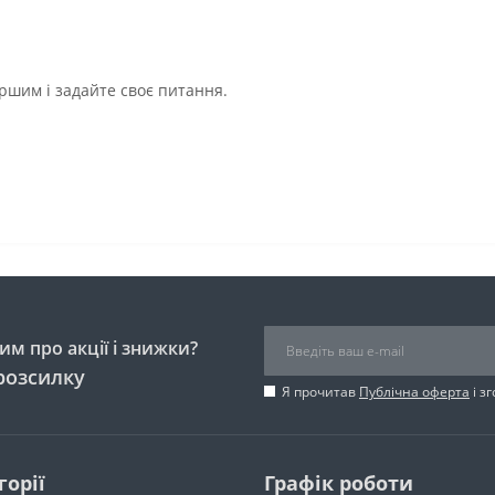
ршим і задайте своє питання.
м про акції і знижки?
розсилку
Я прочитав
Публічна оферта
і з
горії
Графік роботи