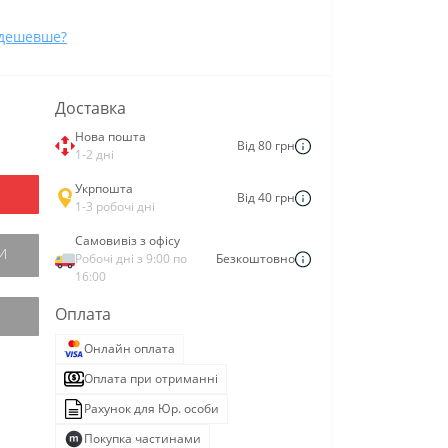
дешевше?
Доставка
Нова пошта
Від 80 грн
1-2 дні
Укрпошта
Від 40 грн
1-3 робочі дні
Самовивіз з офісу
И
Робочі дні з 9:00 по
Безкоштовно
16:00
Оплата
Онлайн оплата
Оплата при отриманні
Рахунок для Юр. особи
Покупка частинами