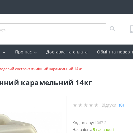
г
Про нас
Доставка та оплата
Обмін та повер
лодовий екстракт ячмінний карамельний 14кг
інний карамельний 14кг
Відгуки:
(0)
Код товару:
1067-2
Наявність:
В наявності