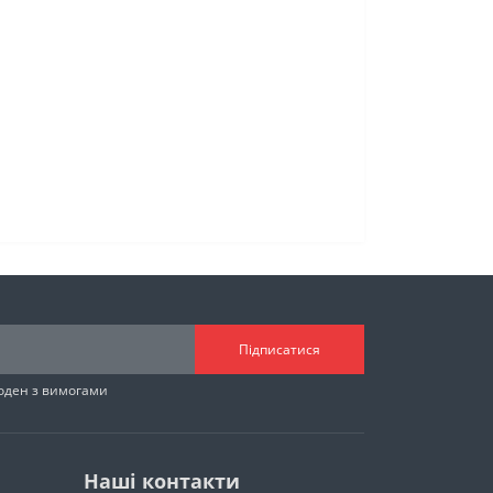
Підписатися
годен з вимогами
Наші контакти