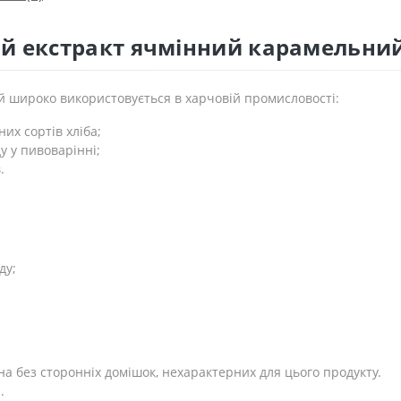
ий екстракт ячмінний карамельний
 широко використовується в харчовій промисловості:
их сортів хліба;
у у пивоварінні;
.
ду;
ина без сторонніх домішок, нехарактерних для цього продукту.
.