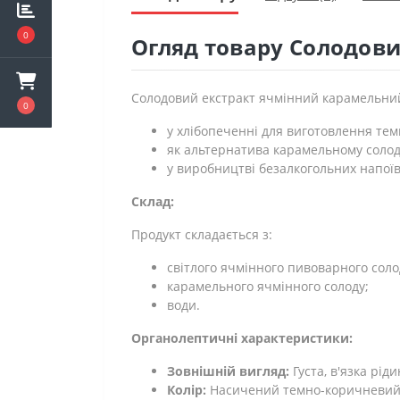
0
Огляд товару Солодов
Солодовий екстракт ячмінний карамельний
0
у хлібопеченні для виготовлення темн
як альтернатива карамельному солод
у виробництві безалкогольних напоїв
Склад:
Продукт складається з:
світлого ячмінного пивоварного соло
карамельного ячмінного солоду;
води.
Органолептичні характеристики:
Зовнішній вигляд:
Густа, в'язка рід
Колір:
Насичений темно-коричневий