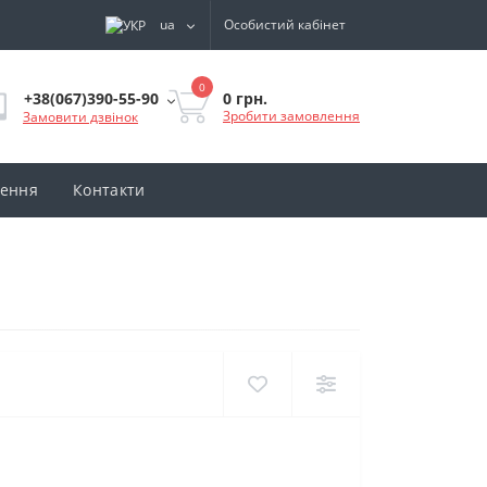
ua
Особистий кабінет
0
0 грн.
+38(067)390-55-90
Зробити замовлення
Замовити дзвінок
нення
Контакти