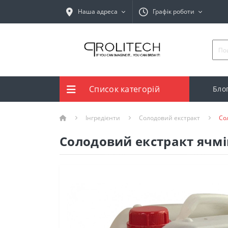
Наша адреса
Графік роботи
Список категорій
Бло
Інгредієнти
Солодовий екстракт
Со
Солодовий екстракт ячм