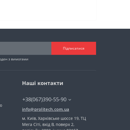
Підписатися
годен з вимогами
Наші контакти
+38(067)390-55-90
тю
info@prolitech.com.ua
м. Київ, Харківське шоссе 19, ТЦ
Мега Сіті, вхід В, поверх 2,