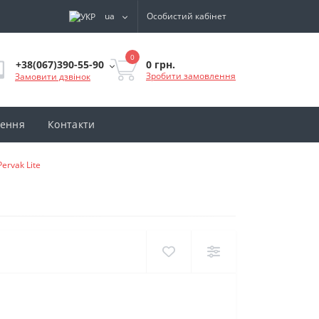
ua
Особистий кабінет
0
0 грн.
+38(067)390-55-90
Зробити замовлення
Замовити дзвінок
нення
Контакти
ervak Lite