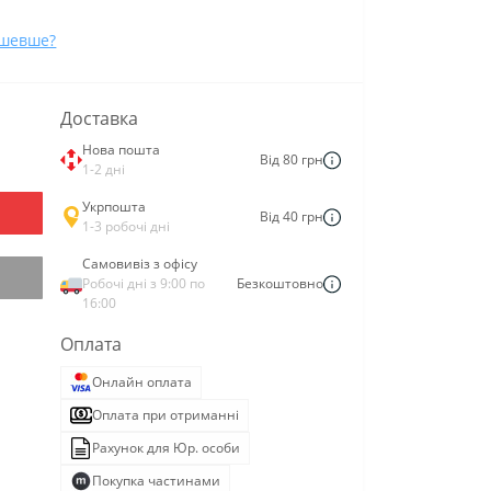
ешевше?
Доставка
Нова пошта
Від 80 грн
1-2 дні
Укрпошта
Від 40 грн
1-3 робочі дні
Самовивіз з офісу
Робочі дні з 9:00 по
Безкоштовно
16:00
Оплата
Онлайн оплата
Оплата при отриманні
Рахунок для Юр. особи
Покупка частинами