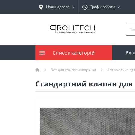
Наша адреса
Графік роботи
Список категорій
Бло
Все для самогоноваріння
Автоматика дл
Стандартний клапан для а