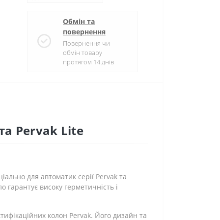
Обмін та
повернення
Повернення чи
обмін товару
протягом 14 днів
а Pervak Lite
ально для автоматик серії Pervak ​​та
дло гарантує високу герметичність і
тифікаційних колон Pervak. Його дизайн та