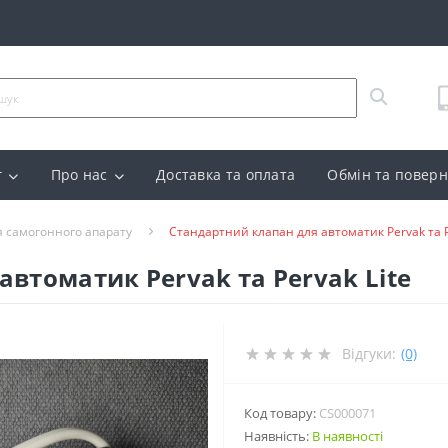
г
Про нас
Доставка та оплата
Обмін та повер
я самогонного апарату
Стандартний клапан для автоматик Pervak та P
втоматик Pervak та Pervak Lite
Відгуки:
(0)
Код товару:
CS000071
Наявність:
В наявності