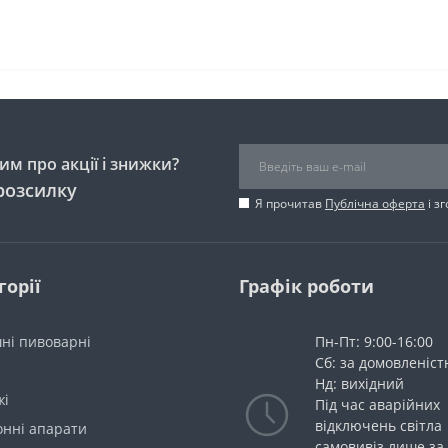
м про акції і знижки?
розсилку
Я прочитав
Публічна оферта
і з
горії
Графік роботи
ні пивоварні
Пн-Пт: 9:00-16:00
Сб: за домовленіс
Нд: вихідний
жі
Під час аварійних
відключень світла
онні апарати
самовивіз лише за