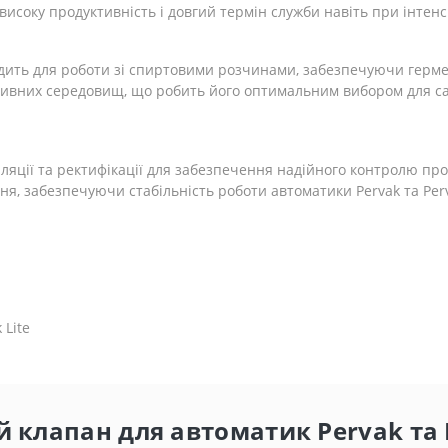
високу продуктивність і довгий термін служби навіть при інтен
дить для роботи зі спиртовими розчинами, забезпечуючи гермет
есивних середовищ, що робить його оптимальним вибором для са
яції та ректифікації для забезпечення надійного контролю проц
я, забезпечуючи стабільність роботи автоматики Pervak та Perv
​Lite
й клапан для автоматик Pervak та 