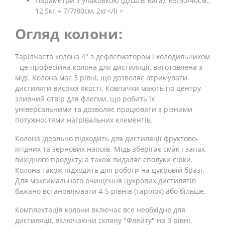
Параметри з упаковкою (Д/Ш/В, вага): 65/30/40см.,
12,5кг + 7/7/80см, 2кг</li >
Огляд колони:
Тарілчаста колона 4" з дефлегматором і холодильником
- це професійна колона для дистиляції, виготовлена з
міді. Колона має 3 рівні, що дозволяє отримувати
дистиляти високої якості. Ковпачки мають по центру
зливний отвір для флегми, що робить їх
універсальними та дозволяє працювати з різними
потужностями нагрівальних елементів.
Колона ідеально підходить для дистиляції фруктово-
ягідних та зернових напоїв. Мідь зберігає смак і запах
вихідного продукту, а також видаляє сполуки сірки.
Колона також підходить для роботи на цукровій бразі.
Для максимального очищення цукрових дистилятів
бажано встановлювати 4-5 рівнів (тарілок) або більше.
Комплектація колони включає все необхідне для
дистиляції, включаючи скляну "Флейту" на 3 рівні,