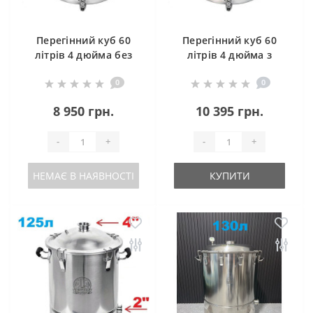
Перегінний куб 60
Перегінний куб 60
літрів 4 дюйма без
літрів 4 дюйма з
клампу під тен
клампом під тен
0
0
8 950 грн.
10 395 грн.
-
+
-
+
НЕМАЄ В НАЯВНОСТІ
КУПИТИ