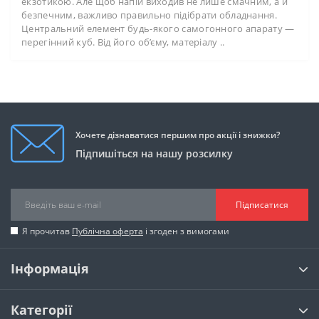
екзотикою. Але щоб напій виходив не лише смачним, а й
безпечним, важливо правильно підібрати обладнання.
Центральний елемент будь-якого самогонного апарату —
перегінний куб. Від його об’єму, матеріалу ..
Хочете дізнаватися першим про акції і знижки?
Підпишіться на нашу розсилку
Підписатися
Я прочитав
Публічна оферта
і згоден з вимогами
Інформація
Категорії