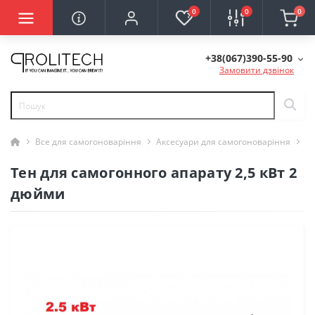
0
0
0
+38(067)390-55-90
Замовити дзвінок
Все для самогоноваріння
Аксесуари для самогоноваріння
Те
Тен для самогонного апарату 2,5 кВт 2
дюйми