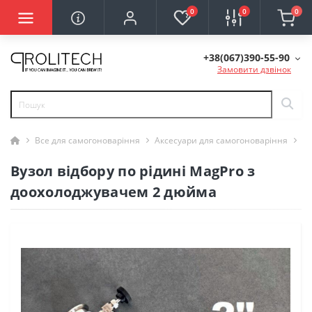
0
0
0
+38(067)390-55-90
Замовити дзвінок
Все для самогоноваріння
Аксесуари для самогоноваріння
Ву
Вузол відбору по рідині MagPro з
доохолоджувачем 2 дюйма