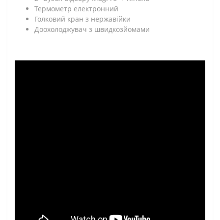
Термометр електронний
Голковий кран з нержавійки
Доохолоджувач з швидкозйомами