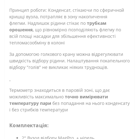
Принцип роботи: Конденсат, стікаючи по сферичной
кришці вузла, потрапляє в зону накопичення
флегми. Надлишок рідини стікає по
трубкам
орошення,
що рівномірно позподіляють флегму по
всій площі насадки для збільшення ефективності
тепломасообміну в колоні
За допомогою голкового крану можна відрегулювати
швидкість відбору рідини. Налаштування покапельного
відбору "голів" не викликає ніяких труднощів.
Термометр знаходиться в паровій зоні, що дає
можливість максимально
точно вимірювати
температуру пари
без попадання на нього конденсату
і без стрибків температури
Комплектація:
2" Вузол відбору MagPro + ніпель