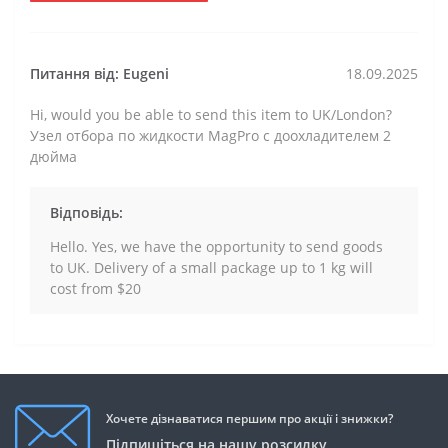
Питання від: Eugeni
18.09.2025
Hi, would you be able to send this item to UK/London?
Узел отбора по жидкости MagPro с доохладителем 2
дюйма
Відповідь:
Hello. Yes, we have the opportunity to send goods
to UK. Delivery of a small package up to 1 kg will
cost from $20
Хочете дізнаватися першим про акції і знижки?
Підпишіться на нашу розсилку