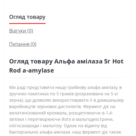
Огляд товару
Відгуки (0)
Питання
(0)
Огляд товару Альфа амілаза 5г Hot
Rod a-amylase
Ми раді представити нашу грибкову альфа-амілазу, в
зручних пакетиках по 5 грамів (розрахована на 5 кг
зерна), що дозволяє використовувати її в домашньому
виробництві зернових дистилятів. Фермент діє на
желатинізований крохмаль, розщеплюючи α-1,4-
зв'язки і перетворюючи його в мальтодекстрини,
олігосахариди і мальтозу. Однак на відміну від
бактеріальної альфа-амілази, наш фермент діє також