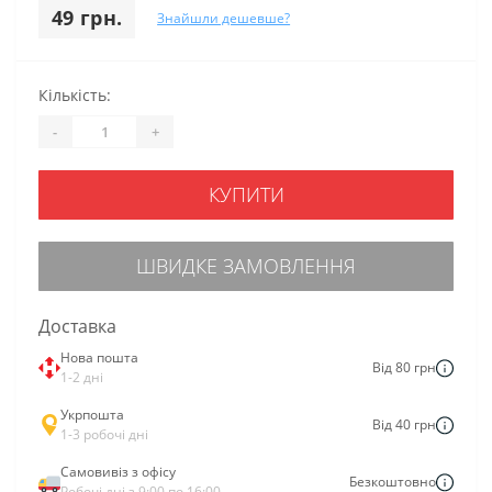
49 грн.
Знайшли дешевше?
Кількість:
-
+
КУПИТИ
ШВИДКЕ ЗАМОВЛЕННЯ
Доставка
Нова пошта
Від 80 грн
1-2 дні
Укрпошта
Від 40 грн
1-3 робочі дні
Самовивіз з офісу
Безкоштовно
Робочі дні з 9:00 по 16:00