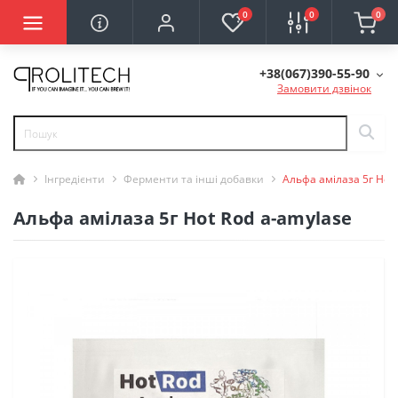
0
0
0
+38(067)390-55-90
Замовити дзвінок
Інгредієнти
Ферменти та інші добавки
Альфа амілаза 5г Hot 
Альфа амілаза 5г Hot Rod a-amylase