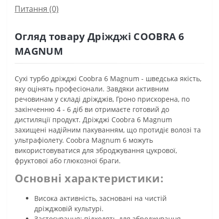
Питання
(0)
Огляд товару Дріжджі COOBRA 6
MAGNUM
Сухі турбо дріжджі Coobra 6 Magnum - шведська якість,
яку оцінять професіонали. Завдяки активним
речовинам у складі дріжджів, Гроно прискорена, по
закінченню 4 - 6 діб ви отримаєте готовий до
дистиляції продукт. Дріжджі Coobra 6 Magnum
захищені надійним пакуванням, що протидіє волозі та
ультрафіолету. Coobra Magnum 6 можуть
використовуватися для зброджування цукрової,
фруктової або глюкозної браги.
Основні характеристики:
Висока активність, засновані на чистій
дріжджовій культурі.
Застосування: підходять для зброджування