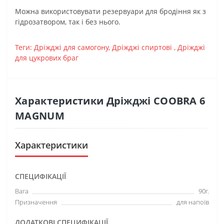
Можна використовувати резервуари для бродіння як з
гідрозатвором, так і без нього.
Теги:
Дріжджі для самогону
,
Дріжджі спиртові
,
Дріжджі
для цукрових браг
Характеристики Дріжджі COOBRA 6
MAGNUM
Характеристики
СПЕЦИФІКАЦІЇ
Вага
90г.
Призначення
для напоїв
ДОДАТКОВІ СПЕЦИФІКАЦІЇ