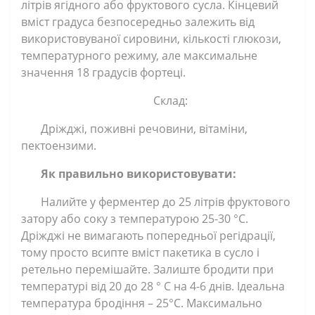
літрів ягідного або фруктового сусла. Кінцевий
вміст градуса безпосередньо залежить від
використовуваної сировини, кількості глюкози,
температурного режиму, але максимальне
значення 18 градусів фортеці.
Склад:
Дріжджі, поживні речовини, вітаміни,
пектоензими.
Як правильно використовувати:
Налийте у ферментер до 25 літрів фруктового
затору або соку з температурою 25-30 °С.
Дріжджі не вимагають попередньої регідрації,
тому просто всипте вміст пакетика в сусло і
ретельно перемішайте. Залиште бродити при
температурі від 20 до 28 ° С на 4-6 днів. Ідеальна
температура бродіння – 25°С. Максимально