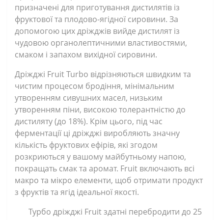
призначені для приготування дистилятів із
фруктової та плодово-ягідної сировини. За
допомогою цих дріжджів вийде дистилят із
чудовою органолептичними властивостями,
смаком і запахом вихідної сировини.
Дріжджі Fruit Turbo відрізняються швидким та
чистим процесом бродіння, мінімальним
утворенням сивушних масел, низьким
утворенням піни, високою толерантністю до
дистиляту (до 18%). Крім цього, під час
ферментації ці дріжджі виробляють значну
кількість фруктових ефірів, які згодом
розкриються у вашому майбутньому напою,
покращать смак та аромат. Fruit включають всі
макро та мікро елементи, щоб отримати продукт
з фруктів та ягід ідеальної якості.
Турбо дріжджі Fruit здатні перебродити до 25