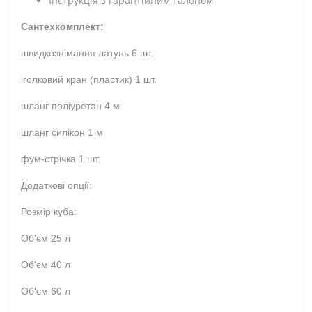
Інструкція з гарантійним талоном
Сантехкомплект:
швидкознімання латунь 6 шт.
іголковий кран (пластик) 1 шт.
шланг поліуретан 4 м
шланг силікон 1 м
фум-стрічка 1 шт.
Додаткові опції:
Розмір куба:
Об'єм 25 л
Об'єм 40 л
Об'єм 60 л