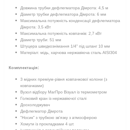
Довжина трубки дефлегматора Дімрота: 4,5 м
Діаметр трубки дефлегматора Дімрота: 6 мм
Максимальна потужність конденсації дефлегматора
Дімрота: 3,5 кВт
Максимальна потужність ковпачків: 2,7 кВт
Діаметр труби: 51 мм
Штуцера швидкознімання 1/4" під шланг 10 мм
Матеріал: мідь, харчова нержавіюча сталь AISI304
Комплектація:
3 мідних преміум-рівня ковпачкової колони (з
ковпачками)
Вузол відбору МагПро Візуал із термометром
Голковий кран із нержавіючої сталі
Доохолоджувач
Дефлегматор Дімрота
"Носик" з трубкою зв'язку з атмосферою
Хомути із прокладками 4 шт.