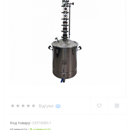
Відгуки:
(0)
Код товару:
33974080-1
Наявність:
В наявності