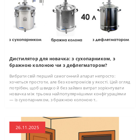
Дистилятор для новачка: з сухопарником, з
бражною колоною чи з дефлегматором?
Вибрати свій перший самогонний апарат непросто:
хочеться простоти, але без компромісів у якості. Цей огляд
потрібен, щоб швидко й без зайвих витрат зорієнтувати
новачка між трьома найпопулярнішими конфігураціями
— із сухопарником, з бражною колоною т..
26.11.2025