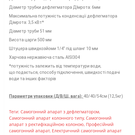
Діаметр трубки дефлегматора ДІмрота: 6мм
Максимальна потужність конденсації дефлегматора
Дімрота: 3,5 кВт*
Діаметр труби 51 мм
Висота царги 500 мм
Штуцера швидкозйоми 1/4" під шланг 10 мм
Харчова нержавіюча сталь AISI304
*потужність залежить від температури води,
що подається, способу підключення, швидкості подачі
води та інших факторів
Параметри упаковки (Д/В/Ш, вага):
40/40/54см (12,5кг)
Теги:
Самогонний апарат з дефлегматором
,
Самогонний апарат колонного типу
,
Самогонний
апарат з ректифікаційною колоною
,
Професійний
самогонний апарат
,
Електричний самогонний апарат