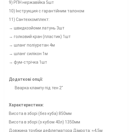
9) РПН нержавійка 5шт
10) Інструкция с гарантійним талоном
11) Сантехкомплект:
→ швидкозйоми латунь 3шт
→ голковий кран (пластик) 1шт
→ шланг поліуретан 4м
→ шланг силікон 1м
→ фум-стрічка 1шт
Додаткові опції:
Вварка клампу під тен 2"
Характеристики:
Висота в зборі (без куба) 850мм
Висота в зборі (з кубом 40л) 1350мм
Довжина трубки дефлегматора Дімрота: ≈4,5м