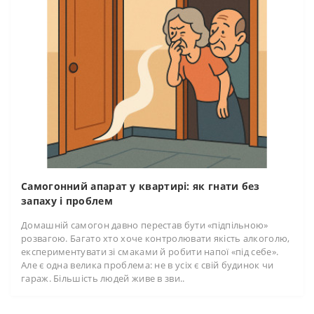
Самогонний апарат у квартирі: як гнати без
запаху і проблем
Домашній самогон давно перестав бути «підпільною»
розвагою. Багато хто хоче контролювати якість алкоголю,
експериментувати зі смаками й робити напої «під себе».
Але є одна велика проблема: не в усіх є свій будинок чи
гараж. Більшість людей живе в зви..