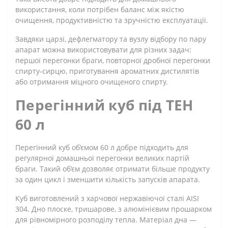
використання, коли потрібен баланс між якістю
очищення, продуктивністю та зручністю експлуатації.
Завдяки царзі, дефлегматору та вузлу відбору по пару
апарат можна використовувати для різних задач:
першої перегонки браги, повторної дробної перегонки
спирту-сирцю, приготування ароматних дистилятів
або отримання міцного очищеного спирту.
Перегінний куб під ТЕН
60 л
Перегінний куб об’ємом 60 л добре підходить для
регулярної домашньої перегонки великих партій
браги. Такий об’єм дозволяє отримати більше продукту
за один цикл і зменшити кількість запусків апарата.
Куб виготовлений з харчової нержавіючої сталі AISI
304. Дно плоске, тришарове, з алюмінієвим прошарком
для рівномірного розподілу тепла. Матеріал дна —