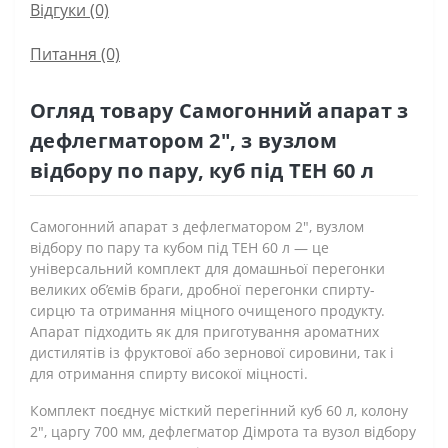
Відгуки (0)
Питання
(0)
Огляд товару Самогонний апарат з
дефлегматором 2", з вузлом
відбору по пару, куб під ТЕН 60 л
Самогонний апарат з дефлегматором 2", вузлом
відбору по пару та кубом під ТЕН 60 л — це
універсальний комплект для домашньої перегонки
великих об’ємів браги, дробної перегонки спирту-
сирцю та отримання міцного очищеного продукту.
Апарат підходить як для приготування ароматних
дистилятів із фруктової або зернової сировини, так і
для отримання спирту високої міцності.
Комплект поєднує місткий перегінний куб 60 л, колону
2", царгу 700 мм, дефлегматор Дімрота та вузол відбору