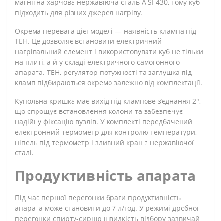
магнітна харчова нержавіюча сталь AISI 430, тому куб
підходить для різних джерел нагріву.
Окрема перевага цієї моделі — наявність клампа під
ТЕН. Це дозволяє встановити електричний
нагрівальний елемент і використовувати куб не тільки
на плиті, а й у складі електричного самогонного
апарата. ТЕН, регулятор потужності та заглушка під
кламп підбираються окремо залежно від комплектації.
Купольна кришка має вихід під клампове з’єднання 2",
що спрощує встановлення колони та забезпечує
надійну фіксацію вузлів. У комплекті передбачений
електронний термометр для контролю температури,
ніпель під термометр і зливний кран з нержавіючої
сталі.
Продуктивність апарата
Під час першої перегонки браги продуктивність
апарата може становити до 7 л/год. У режимі дробної
перегонки спирту-сирцю швидкість відбору зазвичай