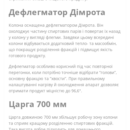
Дефлегматор Дімрота
Колона оснащена дефлегматором Дімрота. Він
охолоджує частину спиртових парів і повертає їх назад
у колону у вигляді флегми. Завдяки цьому всередині
колони відбувається додатковий тепло- та масообмін,
що покращує розділення фракцій і підвищує якість
готового продукту.
Дефлегматор особливо корисний під час повторної
перегонки, коли потрібно точніше відібрати “голови”,
основну фракцію та “хвости”. При правильному
налаштуванні нагріву й охолодження апарат дозволяє
отримати продукт міцністю до 96,6°.
Царга 700 мм
Царга довжиною 700 мм збільшує робочу зону колони
та сприяє кращому розділенню спиртових фракцій.
Така висота добре підходить для домашнього