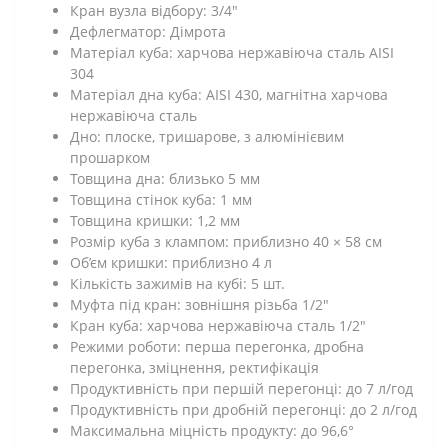
Кран вузла відбору: 3/4"
Дефлегматор: Дімрота
Матеріал куба: харчова нержавіюча сталь AISI
304
Матеріал дна куба: AISI 430, магнітна харчова
нержавіюча сталь
Дно: плоске, тришарове, з алюмінієвим
прошарком
Товщина дна: близько 5 мм
Товщина стінок куба: 1 мм
Товщина кришки: 1,2 мм
Розмір куба з клампом: приблизно 40 × 58 см
Об’єм кришки: приблизно 4 л
Кількість зажимів на кубі: 5 шт.
Муфта під кран: зовнішня різьба 1/2"
Кран куба: харчова нержавіюча сталь 1/2"
Режими роботи: перша перегонка, дробна
перегонка, зміцнення, ректифікація
Продуктивність при першій перегонці: до 7 л/год
Продуктивність при дробній перегонці: до 2 л/год
Максимальна міцність продукту: до 96,6°