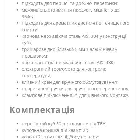
підходить для першої та дробної перегонки;
можливість отримання продукту міцністю до
96,6°;
підходить для ароматних дистилятів і очищеного
спирту;
харчова нержавіюча сталь AISI 304 у конструкції
куба;
тришарове дно близько 5 мм з алюмінієвим
прошарком;
дно з магнітної нержавіючої сталі AISI 430;
електронний термометр для контролю
температури;
зливний кран для зручного обслуговування;
прорезинені ручки для зручнішого перенесення;
клампове підключення 2" для швидкого монтажу.
Комплектація
перегінний куб 60 л з клампом під ТЕН;
купольна кришка під кламп 2";
колона 2" з вузлом відбору по пару;