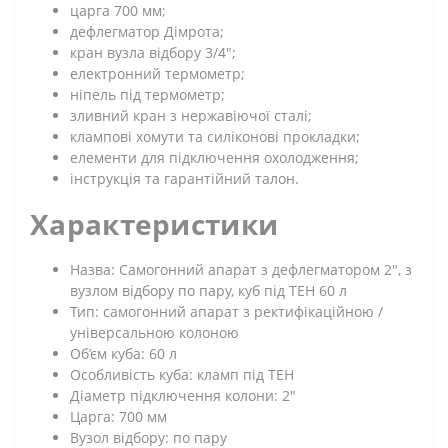
царга 700 мм;
дефлегматор Дімрота;
кран вузла відбору 3/4";
електронний термометр;
ніпель під термометр;
зливний кран з нержавіючої сталі;
клампові хомути та силіконові прокладки;
елементи для підключення охолодження;
інструкція та гарантійний талон.
Характеристики
Назва: Самогонний апарат з дефлегматором 2", з
вузлом відбору по пару, куб під ТЕН 60 л
Тип: самогонний апарат з ректифікаційною /
універсальною колоною
Об’єм куба: 60 л
Особливість куба: кламп під ТЕН
Діаметр підключення колони: 2"
Царга: 700 мм
Вузол відбору: по пару