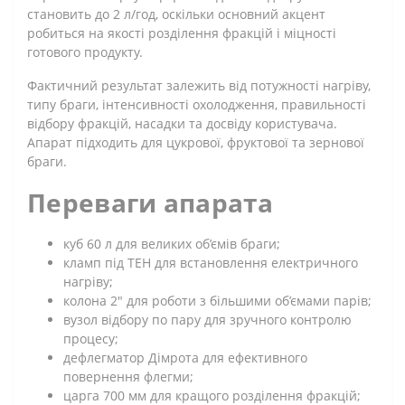
становить до 2 л/год, оскільки основний акцент
робиться на якості розділення фракцій і міцності
готового продукту.
Фактичний результат залежить від потужності нагріву,
типу браги, інтенсивності охолодження, правильності
відбору фракцій, насадки та досвіду користувача.
Апарат підходить для цукрової, фруктової та зернової
браги.
Переваги апарата
куб 60 л для великих об’ємів браги;
кламп під ТЕН для встановлення електричного
нагріву;
колона 2" для роботи з більшими об’ємами парів;
вузол відбору по пару для зручного контролю
процесу;
дефлегматор Дімрота для ефективного
повернення флегми;
царга 700 мм для кращого розділення фракцій;