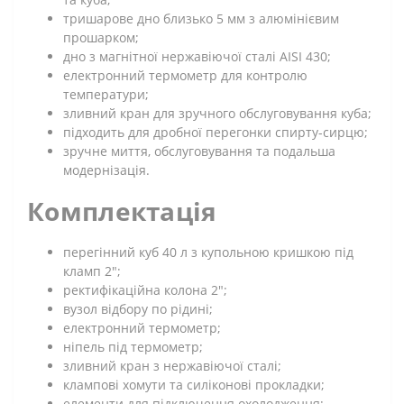
тришарове дно близько 5 мм з алюмінієвим
прошарком;
дно з магнітної нержавіючої сталі AISI 430;
електронний термометр для контролю
температури;
зливний кран для зручного обслуговування куба;
підходить для дробної перегонки спирту-сирцю;
зручне миття, обслуговування та подальша
модернізація.
Комплектація
перегінний куб 40 л з купольною кришкою під
кламп 2";
ректифікаційна колона 2";
вузол відбору по рідині;
електронний термометр;
ніпель під термометр;
зливний кран з нержавіючої сталі;
клампові хомути та силіконові прокладки;
елементи для підключення охолодження;