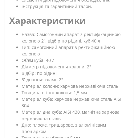
інструкція та гарантійний талон.
Характеристики
Назва: Самогонний апарат з ректифікаційною
колоною 2", відбір по рідині, куб 40 л
Тип: самогонний апарат з ректифікаційною
колоною
Об’єм куба: 40 л
Діаметр підключення колони: 2"
Відбір: по рідині
З’єднання: кламп 2"
Матеріал колони: харчова нержавіюча сталь
Товщина стінок колони: 1,5 мм
Матеріал куба: харчова нержавіюча сталь AISI
304
Матеріал дна куба: AISI 430, магнітна харчова
нержавіюча сталь
Дно: плоске, тришарове, з алюмінієвим
прошарком
Товщина дна: близько 5 мм