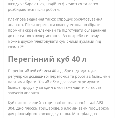
швидко збираються, надійно фіксуються та легко
розбираються після роботи.
Клампове з’єднання також спрощує обслуговування
апарата. Після перегонки колону можна розібрати,
промити окремі елементи та підготувати обладнання
до наступного використання. За потреби систему
можна доукомплектовувати сумісними вузлами під
кламп 2".
Перегінний куб 40 л
Перегінний куб об’ємом 40 л добре підходить для
регулярної домашньої перегонки та роботи з більшими
партіями браги. Такий об’єм дозволяє отримувати
більше продукту за один цикл і зменшити кількість
запусків апарата.
Куб виготовлений з харчової нержавіючої сталі AISI
304. Дно плоске, тришарове, з алюмінієвим прошарком
для рівномірного розподілу тепла. Матеріал дна —