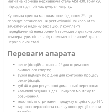
магнітна харчова нержавіюча сталь AISI 430, тому куб
підходить для різних джерел нагріву.
Купольна кришка має клампове з’єднання 2", що
спрощує встановлення ректифікаційної колони та
забезпечує надійну фіксацію. У комплекті
передбачений електронний термометр для контролю
температури, ніпель під термометр і зливний кран з
нержавіючої сталі.
Переваги апарата
ректифікаційна колона 2" для отримання
очищеного спирту;
вузол відбору по рідині для контролю процесу
ректифікації;
куб 40 л для регулярної домашньої перегонки;
клампові з’єднання для швидкого монтажу та
розбирання;
можливість отримання продукту міцністю до 96°;
харчова нержавіюча сталь у конструкції колони
та куба;