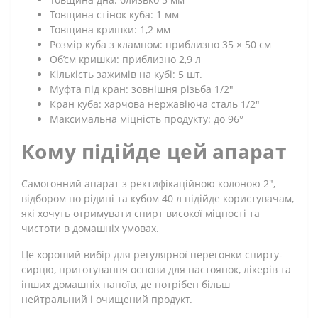
Товщина стінок куба: 1 мм
Товщина кришки: 1,2 мм
Розмір куба з клампом: приблизно 35 × 50 см
Об’єм кришки: приблизно 2,9 л
Кількість зажимів на кубі: 5 шт.
Муфта під кран: зовнішня різьба 1/2"
Кран куба: харчова нержавіюча сталь 1/2"
Максимальна міцність продукту: до 96°
Кому підійде цей апарат
Самогонний апарат з ректифікаційною колоною 2",
відбором по рідині та кубом 40 л підійде користувачам,
які хочуть отримувати спирт високої міцності та
чистоти в домашніх умовах.
Це хороший вибір для регулярної перегонки спирту-
сирцю, приготування основи для настоянок, лікерів та
інших домашніх напоїв, де потрібен більш
нейтральний і очищений продукт.