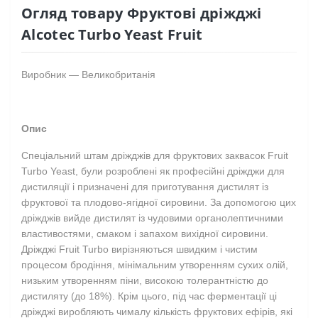
Огляд товару Фруктові дріжджі
Alcotec Turbo Yeast Fruit
Виробник — Великобританія
Опис
Спеціальний штам
дріжджів для фруктових заквасок Fruit
Turbo Yeast, були розроблені як професійні дріжджи для
дистиляції і призначені для приготування дистилят із
фруктової та плодово-ягідної сировини. За допомогою цих
дріжджів вийде дистилят із чудовими органолептичними
властивостями, смаком і запахом вихідної сировини.
Дріжджі Fruit Turbo вирізняються швидким і чистим
процесом бродіння, мінімальним утворенням сухих олій,
низьким утворенням піни, високою толерантністю до
дистиляту (до 18%). Крім цього, під час ферментації ці
дріжджі виробляють чималу кількість фруктових ефірів, які