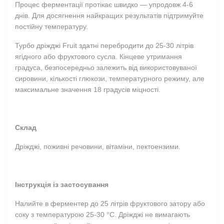
Процес ферментації протікає швидко — упродовж 4-6
днів. Для досягнення найкращих результатів підтримуйте
постійну температуру.
Турбо
дріжджі
Fruit здатні перебродити до 25-30 літрів
ягідного або фруктового сусла. Кінцеве утримання
градуса,
безпосередньо залежить від використовуваної
сировини, кількості глюкози, температурного режиму, але
максимальне значення 18 градусів міцності.
Склад
Дріжджі, поживні речовини, вітаміни, пектоензими.
Інструкція із застосування
Налийте в ферментер до 25 літрів фруктового затору або
соку з температурою 25-30 °C.
Дріжджі не вимагають