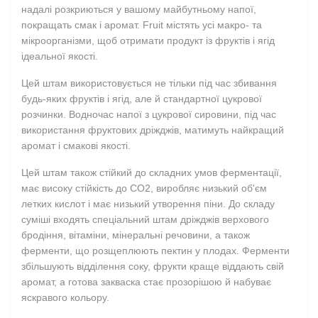
надалі розкриються у вашому майбутньому напої,
покращать смак і аромат. Fruit містять усі макро- та
мікроорганізми, щоб отримати продукт із фруктів і ягід
ідеальної якості.
Цей штам використовується не тільки під час збивання
будь-яких фруктів і ягід, але й стандартної цукрової
розчинки. Водночас напої з цукрової сировини, під час
використання фруктових дріжджів, матимуть найкращий
аромат і смакові якості.
Цей штам також стійкий до складних умов ферментації,
має високу стійкість до CO2, виробляє низький об'єм
летких кислот і має низький
утворення піни. До складу
суміші входять спеціальний штам дріжджів верхового
бродіння, вітаміни, мінеральні речовини, а також
ферменти, що розщеплюють пектин у плодах. Ферменти
збільшують відділення соку, фрукти краще віддають свій
аромат, а готова закваска стає прозорішою й набуває
яскравого кольору.