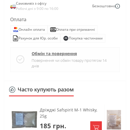
Самовивіз з офісу
Безкоштовно
Робочі дні з 9:00 по 16:00
Оплата
Онлайн оплата
Оплата при отриманні
Рахунок для Юр. особи
Покупка частинами
Обмін та повернення
Повернення чи обмін товару протягом 14
днів
Часто купують разом
Дріжджі Safspirit M-1 Whisky,
25g
185 грн.