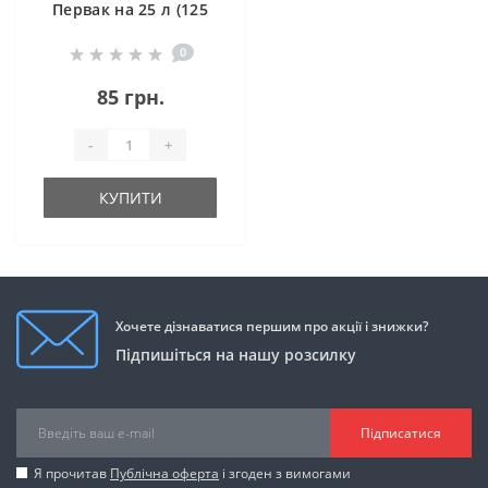
Первак на 25 л (125
г)
0
85 грн.
-
+
КУПИТИ
Хочете дізнаватися першим про акції і знижки?
Підпишіться на нашу розсилку
Підписатися
Я прочитав
Публічна оферта
і згоден з вимогами