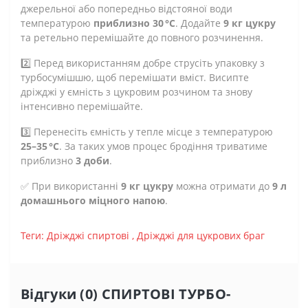
джерельної або попередньо відстояної води
температурою
приблизно 30 °C
. Додайте
9 кг цукру
та ретельно перемішайте до повного розчинення.
2️⃣ Перед використанням добре струсіть упаковку з
турбосумішшю, щоб перемішати вміст. Висипте
дріжджі у ємність з цукровим розчином та знову
інтенсивно перемішайте.
3️⃣ Перенесіть ємність у тепле місце з температурою
25–35 °C
. За таких умов процес бродіння триватиме
приблизно
3 доби
.
✅ При використанні
9 кг цукру
можна отримати до
9 л
домашнього міцного напою
.
Теги:
Дріжджі спиртові
,
Дріжджі для цукрових браг
Відгуки (0) СПИРТОВІ ТУРБО-