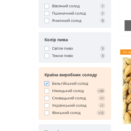
Вівсяний солод
1
Пшеничний солод
1
Ячмінний солод
9
Колір пива
Світле пиво
5
Хіт п
Темне пиво
3
Країна виробник солоду
Бельгійський солод
Німецький солод
+30
Словацький солод
+1
Український солод
+1
Фінський солод
+12