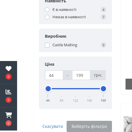
Наявність
Є в наявності
4
Немає в наявності
7
Виробник
Castle Malting
9
Ціна
-
грн.
0
0
44
83
122
160
199
0
Скасувати
Виберіть фільтри