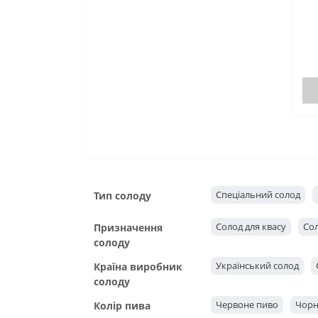
Спеціальний солод
Тип солоду
Солод для квасу
Сол
Призначення
солоду
Український солод
Країна виробник
солоду
Червоне пиво
Чорн
Колір пива