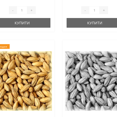
-
+
-
+
КУПИТИ
КУПИТИ
родаж