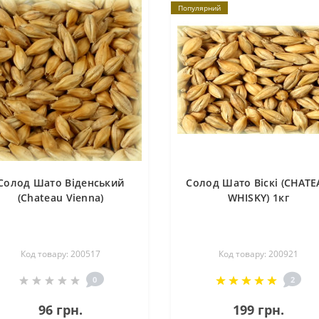
Популярний
Солод Шато Віденський
Солод Шато Віскі (CHATE
(Chateau Vienna)
WHISKY) 1кг
Код товару: 200517
Код товару: 200921
0
2
96 грн.
199 грн.