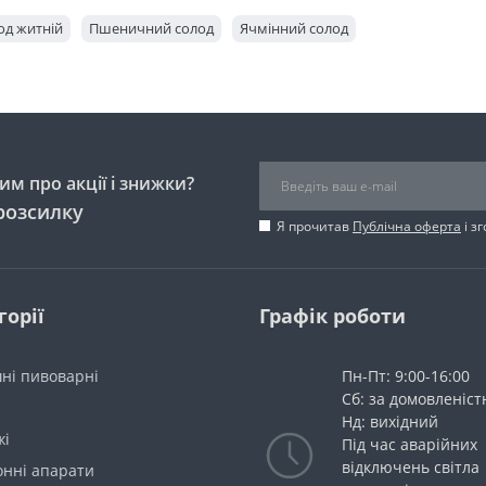
од житній
Пшеничний солод
Ячмінний солод
м про акції і знижки?
розсилку
Я прочитав
Публічна оферта
і з
горії
Графік роботи
ні пивоварні
Пн-Пт: 9:00-16:00
Сб: за домовленіс
Нд: вихідний
жі
Під час аварійних
відключень світла
онні апарати