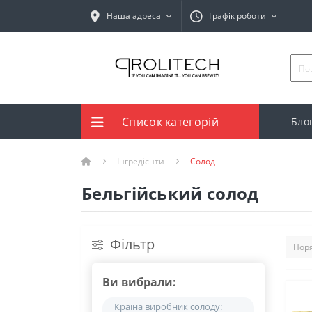
Наша адреса
Графік роботи
Список категорій
Бло
Інгредієнти
Солод
Бельгійський солод
Фільтр
Ви вибрали:
Країна виробник солоду: