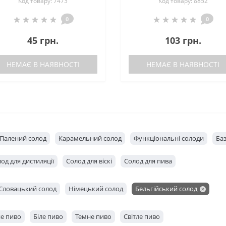
Код товару: 7473
Код товару: 8852
0
0
45 грн.
103 грн.
НЕМАЄ В НАЯВНОСТІ
НЕМАЄ В НАЯВНОСТІ
Палений солод
Карамельний солод
Функціональні солоди
Ба
од для дистиляції
Солод для віскі
Солод для пива
Словацький солод
Німецький солод
Бельгійський солод
е пиво
Біле пиво
Темне пиво
Світле пиво