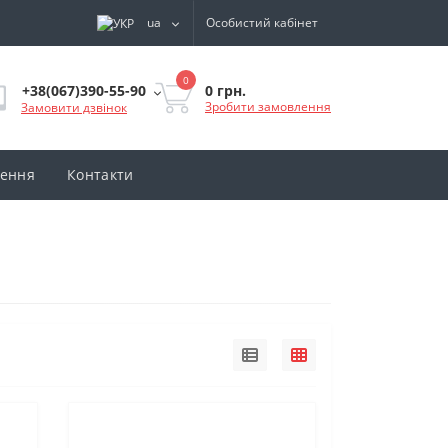
ua
Особистий кабінет
0
0 грн.
+38(067)390-55-90
Зробити замовлення
Замовити дзвінок
нення
Контакти