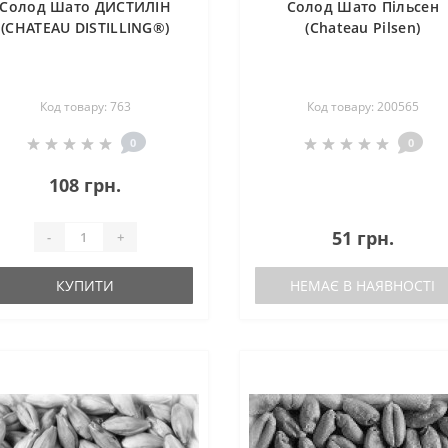
Солод Шато ДИСТИЛІН
Солод Шато Пільсен
(CHATEAU DISTILLING®)
(Chateau Pilsen)
Код товару: 763
Код товару: 200565
0
0
108 грн.
51 грн.
-
+
КУПИТИ
НЕМАЄ В НАЯВНОСТІ