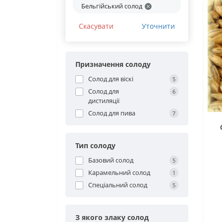
Бельгійський солод
Скасувати
Уточнити
Призначення солоду
Солод для віскі
5
Солод для
6
дистиляції
Солод для пива
7
Тип солоду
Базовий солод
5
Карамельний солод
1
Спеціальний солод
5
З якого злаку солод