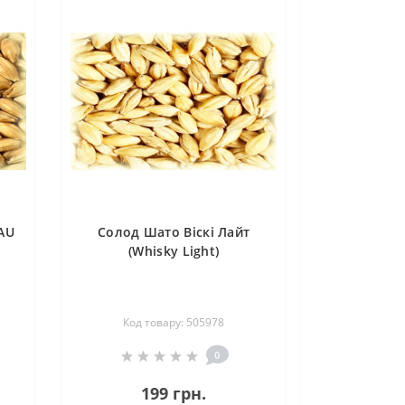
AU
Солод Шато Віскі Лайт
(Whisky Light)
Код товару: 505978
0
199 грн.