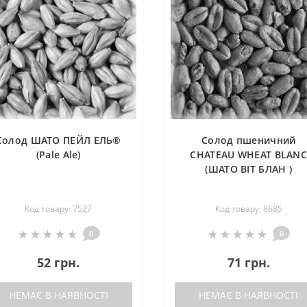
Солод ШАТО ПЕЙЛ ЕЛЬ®
Солод пшеничний
(Pale Ale)
CHATEAU WHEAT BLAN
(ШАТО ВІТ БЛАН )
Код товару: 7527
Код товару: 8685
0
0
52 грн.
71 грн.
НЕМАЄ В НАЯВНОСТІ
НЕМАЄ В НАЯВНОСТІ