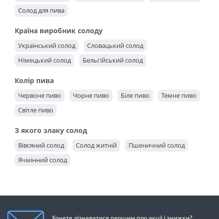
Солод для пива
Країна виробник солоду
Український солод
Словацький солод
Німецький солод
Бельгійський солод
Колір пива
Червоне пиво
Чорне пиво
Біле пиво
Темне пиво
Світле пиво
З якого злаку солод
Вівсяний солод
Солод житній
Пшеничний солод
Ячмінний солод
Хочете дізнаватися першим про акції і знижки?