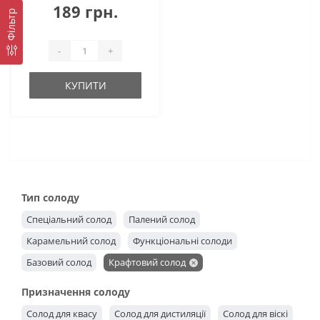
189 грн.
Фільтр
-
+
КУПИТИ
Тип солоду
Спеціальний солод
Палений солод
Карамельний солод
Функціональні солоди
Базовий солод
Крафтовий солод
Призначення солоду
Солод для квасу
Солод для дистиляції
Солод для віскі