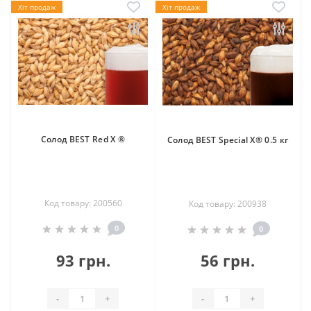
Хіт продаж
Хіт продаж
Солод BEST Red X ®
Солод BEST Special X® 0.5 кг
Код товару: 200560
Код товару: 200938
0
0
93 грн.
56 грн.
-
+
-
+