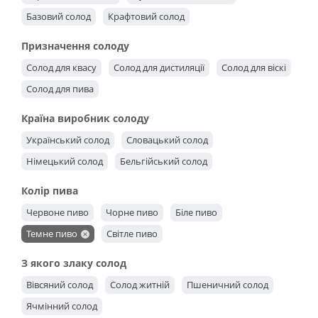
Базовий солод
Крафтовий солод
Призначення солоду
Солод для квасу
Солод для дистиляції
Солод для віскі
Солод для пива
Країна виробник солоду
Український солод
Словацький солод
Німецький солод
Бельгійський солод
Колір пива
Червоне пиво
Чорне пиво
Біле пиво
Темне пиво
Світле пиво
З якого злаку солод
Вівсяний солод
Солод житній
Пшеничний солод
Ячмінний солод