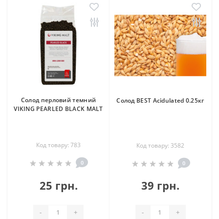
Солод перловий темний
Солод BEST Acidulated 0.25кг
VIKING PEARLED BLACK MALT
Код товару: 783
Код товару: 3582
0
0
25 грн.
39 грн.
-
+
-
+