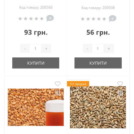
Код товару: 200560
Код товару: 200938
0
0
93 грн.
56 грн.
-
+
-
+
КУПИТИ
КУПИТИ
Хіт продаж