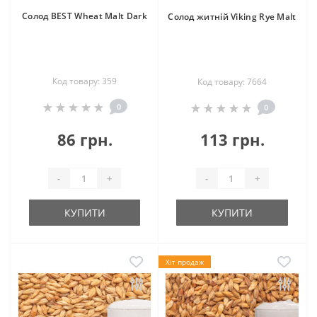
Солод BEST Wheat Malt Dark
Солод житній Viking Rye Malt
Код товару: 359
Код товару: 7664
0
0
86 грн.
113 грн.
-
+
-
+
КУПИТИ
КУПИТИ
Хіт продаж