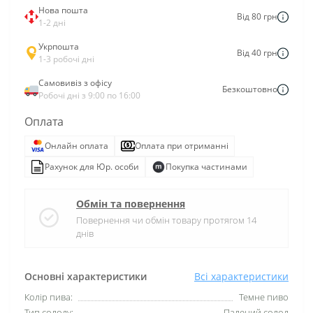
Нова пошта
Від 80 грн
1-2 дні
Укрпошта
Від 40 грн
1-3 робочі дні
Самовивіз з офісу
Безкоштовно
Робочі дні з 9:00 по 16:00
Оплата
Онлайн оплата
Оплата при отриманні
Рахунок для Юр. особи
Покупка частинами
Обмін та повернення
Повернення чи обмін товару протягом 14
днів
Основні характеристики
Всі характеристики
Колір пива:
Темне пиво
Тип солоду:
Палений солод