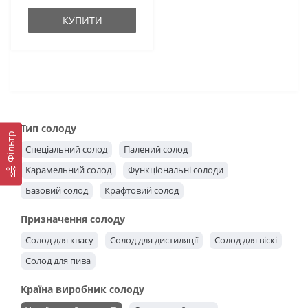
КУПИТИ
Тип солоду
Фільтр
Спеціальний солод
Палений солод
Карамельний солод
Функціональні солоди
Базовий солод
Крафтовий солод
Призначення солоду
Солод для квасу
Солод для дистиляції
Солод для віскі
Солод для пива
Країна виробник солоду