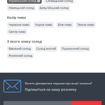
Український солод
Словацький солод
Німецький солод
Бельгійський солод
Колір пива
Червоне пиво
Чорне пиво
Біле пиво
Темне пиво
Світле пиво
З якого злаку солод
Вівсяний солод
Солод житній
Пшеничний солод
Ячмінний солод
Хочете дізнаватися першим про акції і знижки?
Підпишіться на нашу розсилку