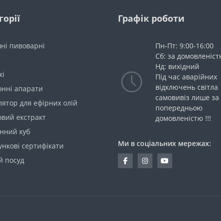
горії
Графік роботи
ні пивоварні
Пн-Пт: 9:00-16:00
Сб: за домовленіс
Нд: вихідний
жі
Під час аварійних
відключень світла
онні апарати
самовивіз лише за
ятор для ефірних олій
попередньою
овий екстракт
домовленістю !!!
нний куб
Ми в соціальних мережах:
нкові сертифікати
й посуд