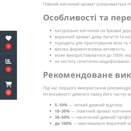
Повний копчений аромат розкривається по
Особливості та пер
натуральне копчення на буковій дер
виразний аромат диму, багаття та ко
підходить для приготування віскі та 
0
висока ферментативна активність;
може використовуватися до 100% зер
не містить генетично модифікованої 
0
Рекомендоване вик
Під час першого використання рекоменду
0
інтенсивності димного смаку його частку 
5–10%
— легкий димний відтінок;
10–30%
— помітний аромат копчення
30–50%
— насичений димний профіл
до 100%
— максимально виразний ко