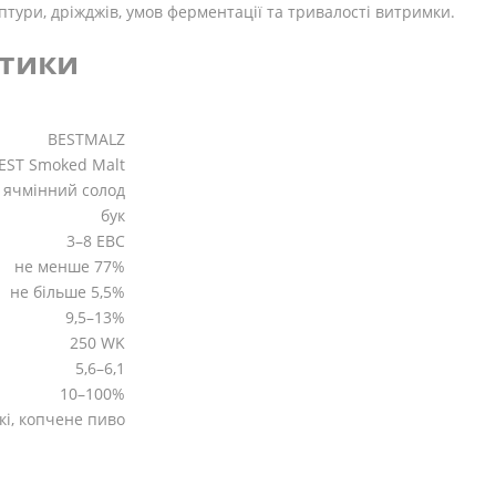
тури, дріжджів, умов ферментації та тривалості витримки.
стики
BESTMALZ
EST Smoked Malt
 ячмінний солод
бук
3–8 EBC
не менше 77%
не більше 5,5%
9,5–13%
250 WK
5,6–6,1
10–100%
скі, копчене пиво