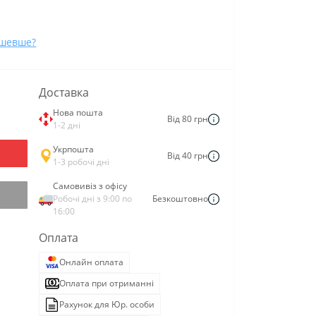
ешевше?
Доставка
Нова пошта
Від 80 грн
1-2 дні
Укрпошта
Від 40 грн
1-3 робочі дні
Самовивіз з офісу
Робочі дні з 9:00 по
Безкоштовно
16:00
Оплата
Онлайн оплата
Оплата при отриманні
Рахунок для Юр. особи