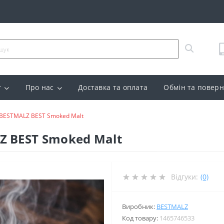
г
Про нас
Доставка та оплата
Обмін та повер
BESTMALZ BEST Smoked Malt
 BEST Smoked Malt
Відгуки:
(0)
Виробник:
BESTMALZ
Код товару:
1465746533