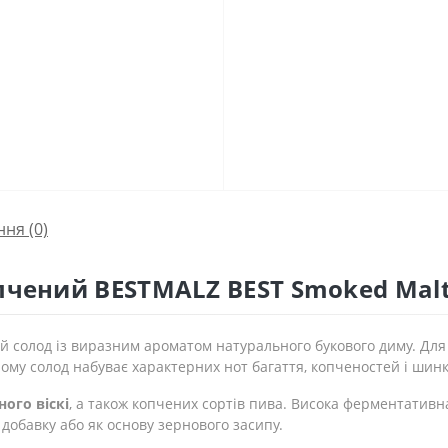
ння
(0)
пчений BESTMALZ BEST Smoked Mal
 солод із виразним ароматом натурального букового диму. Дл
ому солод набуває характерних нот багаття, копченостей і шинк
ого віскі
, а також копчених сортів пива. Висока ферментативн
добавку або як основу зернового засипу.