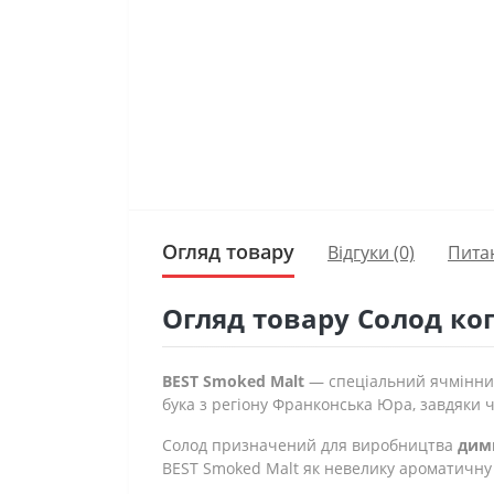
Огляд товару
Відгуки (0)
Пита
Огляд товару Солод ко
BEST Smoked Malt
— спеціальний ячмінний
бука з регіону Франконська Юра, завдяки ч
Солод призначений для виробництва
димн
BEST Smoked Malt як невелику ароматичну 