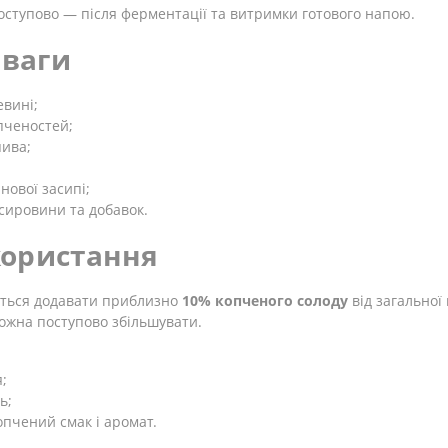
ступово — після ферментації та витримки готового напою.
еваги
евині;
пченостей;
пива;
нової засипі;
сировини та добавок.
ористання
ється додавати приблизно
10% копченого солоду
від загальної
можна поступово збільшувати.
;
ь;
пчений смак і аромат.