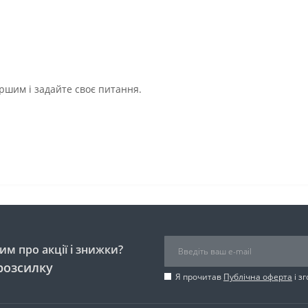
ршим і задайте своє питання.
м про акції і знижки?
розсилку
Я прочитав
Публічна оферта
і з