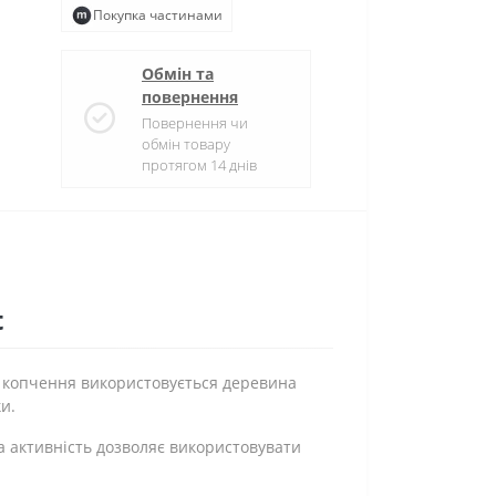
Покупка частинами
Обмін та
повернення
Повернення чи
обмін товару
протягом 14 днів
t
я копчення використовується деревина
и.
а активність дозволяє використовувати