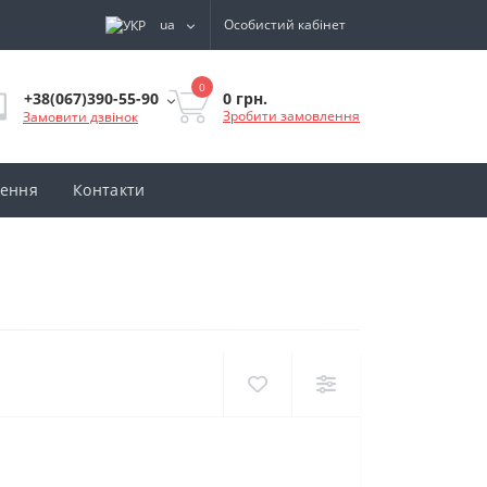
ua
Особистий кабінет
0
0 грн.
+38(067)390-55-90
Зробити замовлення
Замовити дзвінок
нення
Контакти