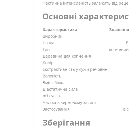
Фактична інтенсивність залежить від рецеп
Основні характери
Характеристика
Значення
Виробник
Назва
B
Тип
копчений
Деревина для копчення
Колір
Екстрактивність у сухій речовині
Вологість
Вміст білка
Діастатична сила
pH сусла
Частка в зерновому засипі
Застосування
ві
Зберігання