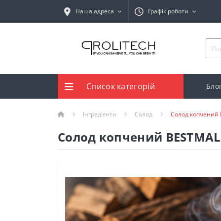
Наша адреса
Графік роботи
Список категорій
Бло
Інгредієнти
Солод
Солод копчений 
Солод копчений BESTMALZ