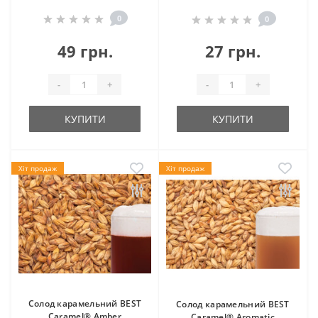
0
0
49 грн.
27 грн.
-
+
-
+
КУПИТИ
КУПИТИ
Хіт продаж
Хіт продаж
Солод карамельний BEST
Солод карамельний BEST
Caramel® Amber
Caramel® Aromatic