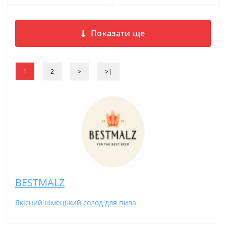
Показати ще
1
2
>
>|
BESTMALZ
Якісний німецький солод для пива