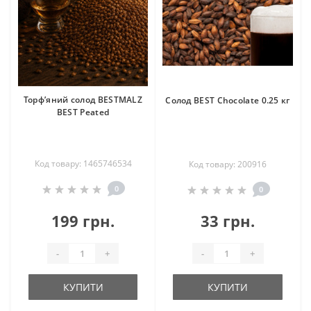
Торф’яний солод BESTMALZ
Солод BEST Chocolate 0.25 кг
BEST Peated
Код товару: 1465746534
Код товару: 200916
0
0
199 грн.
33 грн.
-
+
-
+
КУПИТИ
КУПИТИ