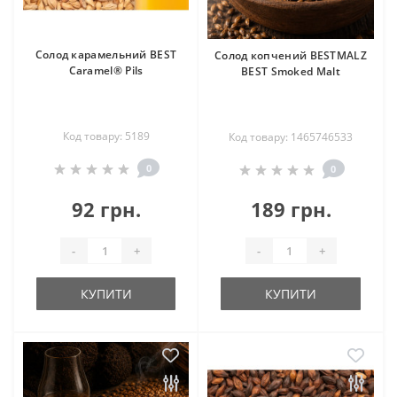
Солод карамельний BEST
Солод копчений BESTMALZ
Caramel® Pils
BEST Smoked Malt
Код товару: 5189
Код товару: 1465746533
0
0
92 грн.
189 грн.
-
+
-
+
КУПИТИ
КУПИТИ