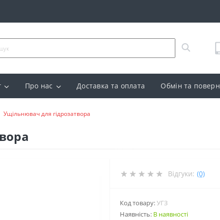
г
Про нас
Доставка та оплата
Обмін та повер
Ущільнювач для гідрозатвора
твора
Відгуки:
(0)
Код товару:
УГЗ
Наявність:
В наявності