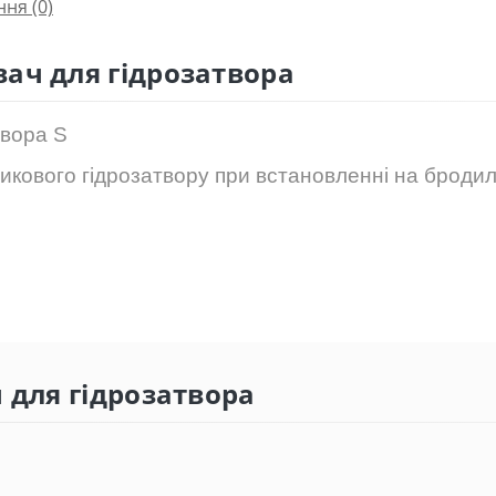
ння
(0)
ач для гідрозатвора
твора
S
тикового гідрозатвору при встановленні на бродил
 для гідрозатвора