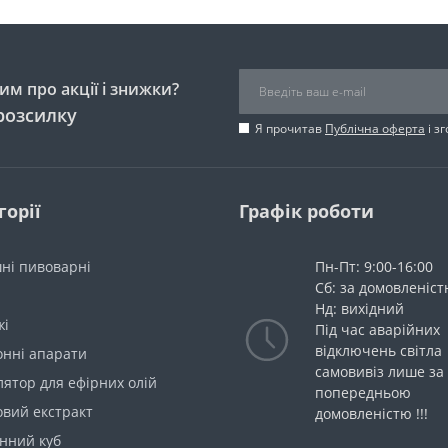
м про акції і знижки?
розсилку
Я прочитав
Публічна оферта
і з
горії
Графік роботи
ні пивоварні
Пн-Пт: 9:00-16:00
Сб: за домовленіс
Нд: вихідний
жі
Під час аварійних
відключень світла
онні апарати
самовивіз лише за
ятор для ефірних олій
попередньою
овий екстракт
домовленістю !!!
нний куб