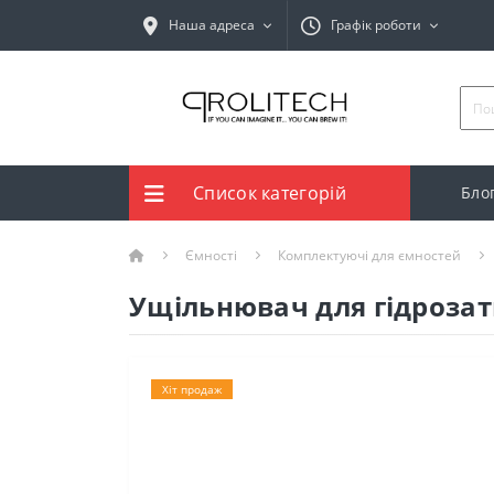
Наша адреса
Графік роботи
Список категорій
Бло
Ємності
Комплектуючі для ємностей
Ущільнювач для гідроза
Хіт продаж