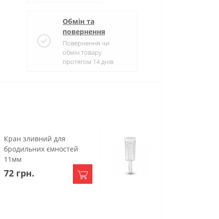
Обмін та
повернення
Повернення чи
обмін товару
протягом 14 днів
Кран зливний для
Гідрозатвор 3-х
бродильних ємностей
секційний
11мм
72 грн.
70 грн.