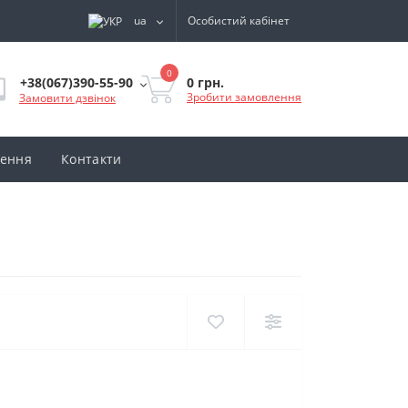
ua
Особистий кабінет
0
0 грн.
+38(067)390-55-90
Зробити замовлення
Замовити дзвінок
нення
Контакти