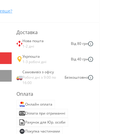
евше?
Доставка
Нова пошта
Від 80 грн
1-2 дні
Укрпошта
Від 40 грн
1-3 робочі дні
Самовивіз з офісу
Робочі дні з 9:00 по
Безкоштовно
16:00
Оплата
Онлайн оплата
Оплата при отриманні
Рахунок для Юр. особи
Покупка частинами