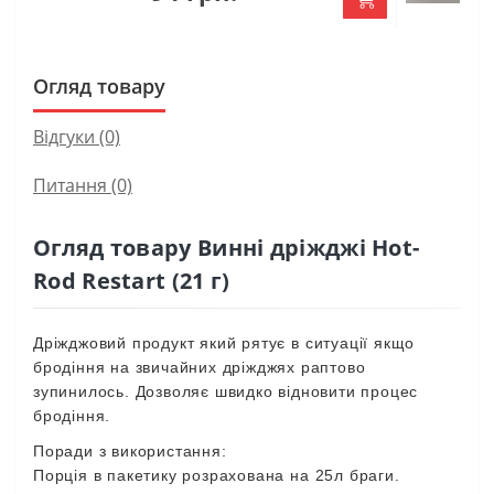
Огляд товару
Відгуки (0)
Питання
(0)
Огляд товару Винні дріжджі Hot-
Rod Restart (21 г)
Дріжджовий
продукт
який
рятує
в
ситуації
якщо
бродіння
на
звичайних
дріжджях
раптово
зупинилось
.
Дозволяє
швидко
відновити
процес
бродіння
.
Поради
з
використання
:
Порція
в
пакетику
розрахована
на
25
л
браги
.