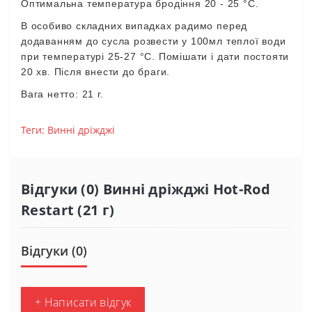
Оптимальна
температура
бродіння
20 - 25 °
С
.
В
особиво
складних
випадках
радимо
перед
додаванням
до
сусла
розвести
у
100
мл
теплої
води
при
температурі
25-27 °
С
.
Помішати
і
дати
постояти
20
хв
.
Після
внести
до
браги
.
Вага
нетто
: 21
г
.
Теги:
Винні дріжджі
Відгуки (0) Винні дріжджі Hot-Rod
Restart (21 г)
Відгуки (0)
+ Написати відгук